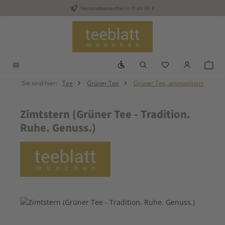
Versandkostenfrei in D ab 35 €
Zum Hauptinhalt springen
Werkzeugleiste anzeigen
Du hast 0 Produkt
War
Sie sind hier:
Tee
Grüner Tee
Grüner Tee, aromatisiert
Zimtstern (Grüner Tee - Tradition.
Ruhe. Genuss.)
Bildergalerie überspringen