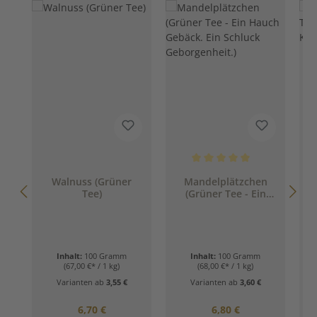
Durchschnittliche Bewertung 
Walnuss (Grüner
Mandelplätzchen
Tee)
(Grüner Tee - Ein
Hauch Gebäck. Ein
Schluck
Geborgenheit.)
Inhalt:
100 Gramm
Inhalt:
100 Gramm
(67,00 €* / 1 kg)
(68,00 €* / 1 kg)
Varianten ab
3,55 €
Varianten ab
3,60 €
Regulärer Preis:
Regulärer Preis:
6,70 €
6,80 €