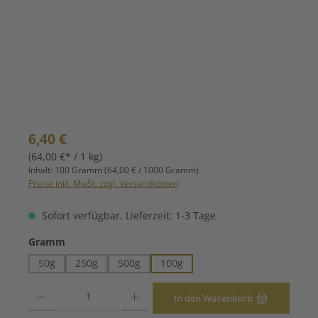
Regulärer Preis:
6,40 €
(64,00 €* / 1 kg)
Inhalt:
100 Gramm
(64,00 € / 1000 Gramm)
Preise inkl. MwSt. zzgl. Versandkosten
Sofort verfügbar, Lieferzeit: 1-3 Tage
auswählen
Gramm
50g
250g
500g
100g
Produkt Anzahl: Gib den gewünschten Wert ein oder benutze die Schaltfläche
In den Warenkorb