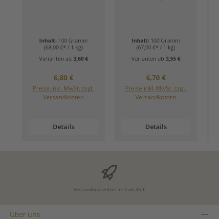
Hauch Gebäck. Ein
Schluck
Geborgenheit.)
Inhalt:
100 Gramm
Inhalt:
100 Gramm
(68,00 €* / 1 kg)
(67,00 €* / 1 kg)
Varianten ab
3,60 €
Varianten ab
3,55 €
Regulärer Preis:
Regulärer Preis:
6,80 €
6,70 €
Preise inkl. MwSt. zzgl.
Preise inkl. MwSt. zzgl.
Versandkosten
Versandkosten
Details
Details
Versandkostenfrei in D ab 35 €
Über uns