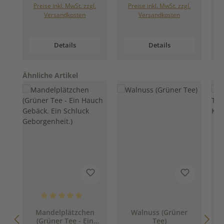
Preise inkl. MwSt. zzgl.
Preise inkl. MwSt. zzgl.
Versandkosten
Versandkosten
Details
Details
Produktgalerie überspringen
Ähnliche Artikel
Durchschnittliche Bewertung von 5 von 5 Sternen
Mandelplätzchen
Walnuss (Grüner
(Grüner Tee - Ein
Tee)