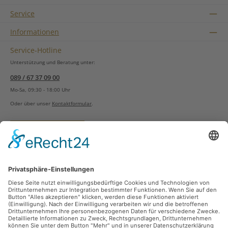
Service
Informationen
Service-Hotline
Unterstützung und Beratung unter:
089 / 67 37 09 00
Mo-Sa, 09:30 - 18:00 Uhr
Oder über unser
Kontaktformular
.
Vertrag widerrufen
Versandarten
Zahlungsarten
Sicher Einkaufen
Ladengeschäft