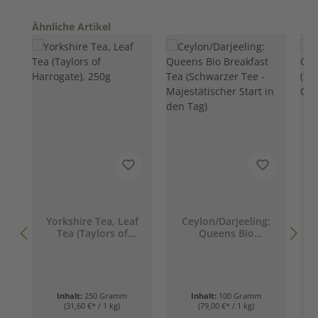
Produktgalerie überspringen
Ähnliche Artikel
Yorkshire Tea, Leaf
Ceylon/Darjeeling:
Tea (Taylors of
Queens Bio
B
Harrogate), 250g
Breakfast Tea
(Schwarzer Tee -
Majestätischer Start
in den Tag)
Inhalt:
250 Gramm
Inhalt:
100 Gramm
(31,60 €* / 1 kg)
(79,00 €* / 1 kg)