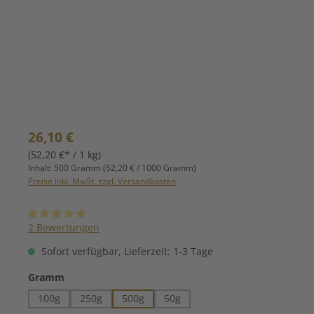
Regulärer Preis:
26,10 €
(52,20 €* / 1 kg)
Inhalt:
500 Gramm
(52,20 € / 1000 Gramm)
Preise inkl. MwSt. zzgl. Versandkosten
Durchschnittliche Bewertung von 5 von 5 Sternen
2 Bewertungen
Sofort verfügbar, Lieferzeit: 1-3 Tage
auswählen
Gramm
100g
250g
500g
50g