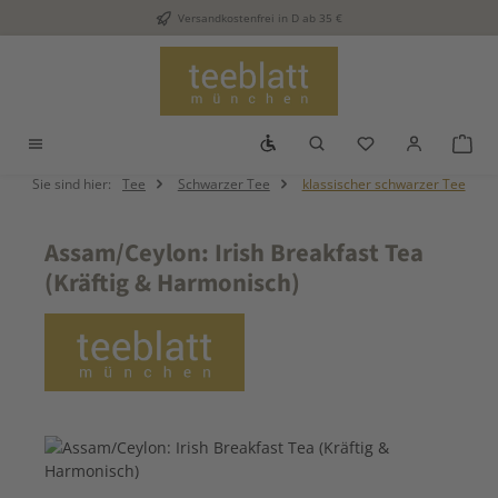
Versandkostenfrei in D ab 35 €
Zum Hauptinhalt springen
Werkzeugleiste anzeigen
Du hast 0 Produkt
War
Sie sind hier:
Tee
Schwarzer Tee
klassischer schwarzer Tee
Assam/Ceylon: Irish Breakfast Tea
(Kräftig & Harmonisch)
Bildergalerie überspringen