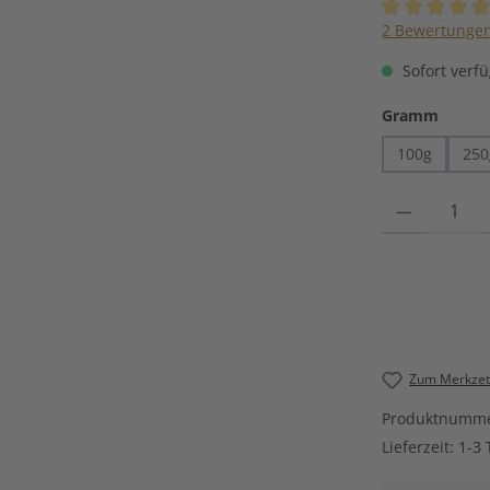
Durchschnittli
2 Bewertunge
Sofort verfü
auswä
Gramm
100g
250
Produkt Anzahl
Zum Merkzett
Produktnumm
Lieferzeit:
1-3 