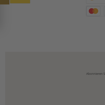
Benutzerdefiniertes Bild 1
Amazon Pay
Kredit- oder 
Abonnieren Si