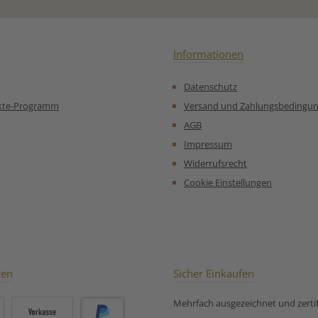
füllt:
atisch und
m sanft im
 für den
h zu jeder
Informationen
nuss – pur,
r einem
Datenschutz
trone.
er Tee aus
kte-Programm
Versand und Zahlungsbedingu
anka)*,
AGB
ee aus
ntrolliert
Impressum
bau Unsere
Widerrufsrecht
mpfehlung
Tee Queens
Cookie Einstellungen
t Tea:
ten
Sicher Einkaufen
Mehrfach ausgezeichnet und zertifi