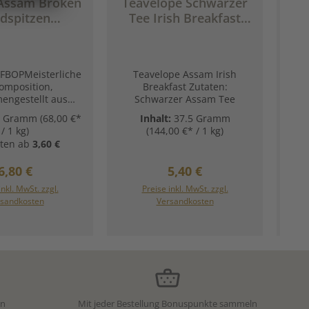
Assam Broken
Teavelope Schwarzer
K
dspitzen
Tee Irish Breakfast
Bla
efeldt Tee)
Assam, 25x1,5g =
Te
37,5g
BOPMeisterliche
Teavelope Assam Irish
omposition,
Breakfast Zutaten:
Kol
ngestellt aus
Schwarzer Assam Tee
V
zigen Pflückungen
0 Gramm
(68,00 €*
Inhalt:
37.5 Gramm
Inha
 leuchtenden Tips.
k
/ 1 kg)
(144,00 €* / 1 kg)
r Genuss. Unsere
s
ten ab
3,60 €
ungsempfehlung
arzer Tee Assam
mit
Regulärer Preis:
Regulärer Preis:
6,80 €
5,40 €
Goldspitzen von
Vo
nnefeldt:
zar
inkl. MwSt. zzgl.
Preise inkl. MwSt. zzgl.
In den Warenkorb
und
sandkosten
Versandkosten
sch
Zu
au
Zu
für 
en
Mit jeder Bestellung Bonuspunkte sammeln