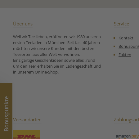
hard water, you´re cutting
Ansprüche er
back on caffeine, or you´re
vollmundig, arom
craving something extra
dennoch angeneh
special. With our family of
Abgang. Ideal
different blends, you can
Morgen, aber auc
Über uns
Service
always enjoy a proper brew.
Tageszeit ein Ge
Zutaten: Schwarzer Tee 250g
mit Milch ode
Weil wir Tee lieben, eröffneten wir 1980 unseren
Kontakt
Unsere
Spritzer Zi
ersten Teeladen in München. Seit fast 40 Jahren
Zubereitungsempfehlung
Zutaten:Schwarz
Bonuspun
möchten wir unsere Kunden mit den besten
für Schwarzer Tee Yorkshire
Ceylon (Sri L
Teesorten aus aller Welt verwöhnen.
Fakten
Tea, Leaf Tea
Schwarzer T
Einzigartige Geschenkideen sowie alles „rund
Darjeeling* *ko
um den Tee“ erhalten Sie im Ladengeschäft und
biologischer An
in unserem Online-Shop.
Zubereitungse
für Schwarzer 
Bio Breakfas
Bonuspunkte
Versandarten
Zahlungsar