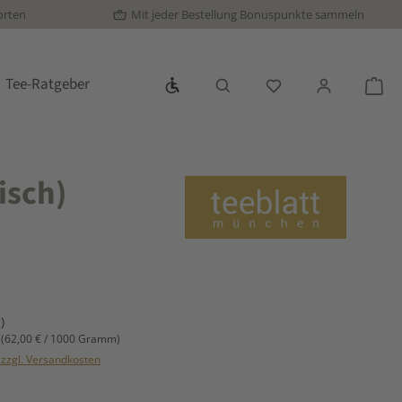
orten
Mit jeder Bestellung Bonuspunkte sammeln
Werkzeugleiste anzeigen
Tee-Ratgeber
Du hast 0 Produkte
War
isch)
s:
)
m
(62,00 € / 1000 Gramm)
. zzgl. Versandkosten