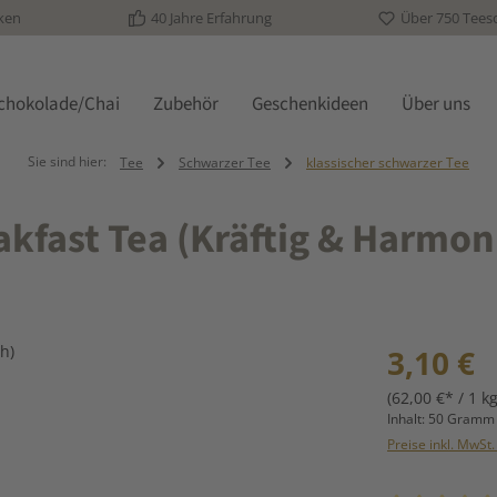
ken
40 Jahre Erfahrung
Über 750 Tees
schokolade/Chai
Zubehör
Geschenkideen
Über uns
Sie sind hier:
Tee
Schwarzer Tee
klassischer schwarzer Tee
akfast Tea (Kräftig & Harmon
Regulärer Prei
3,10 €
(62,00 €* / 1 kg
Inhalt:
50 Gram
Preise inkl. MwSt