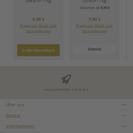
(184,00 €* / 1 kg)
(79,00 €* / 1 kg)
Varianten ab
4,15 €
Regulärer Preis:
Regulärer Preis:
6,90 €
7,90 €
Preise inkl. MwSt. zzgl.
Preise inkl. MwSt. zzgl.
Versandkosten
Versandkosten
Details
In den Warenkorb
Versandkostenfrei in D ab 35 €
Über uns
Service
Informationen