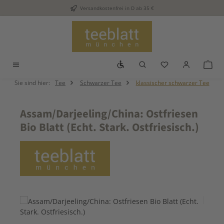
Versandkostenfrei in D ab 35 €
Zum Hauptinhalt springen
Werkzeugleiste anzeigen
Du hast 0 Produkt
War
Sie sind hier:
Tee
Schwarzer Tee
klassischer schwarzer Tee
Assam/Darjeeling/China: Ostfriesen
Bio Blatt (Echt. Stark. Ostfriesisch.)
Bildergalerie überspringen