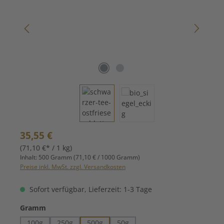
Regulärer Preis:
35,55 €
(71,10 €* / 1 kg)
Inhalt:
500 Gramm
(71,10 € / 1000 Gramm)
Preise inkl. MwSt. zzgl. Versandkosten
Sofort verfügbar, Lieferzeit: 1-3 Tage
auswählen
Gramm
100g
250g
500g
50g