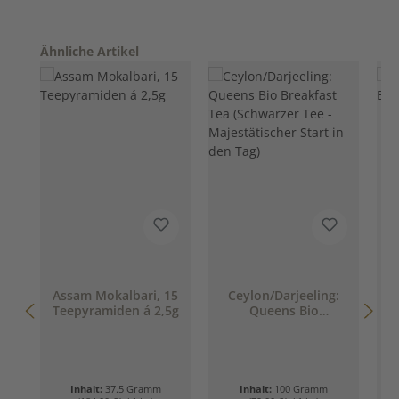
Produktgalerie überspringen
Ähnliche Artikel
Assam Mokalbari, 15
Ceylon/Darjeeling:
Teepyramiden á 2,5g
Queens Bio
Breakfast Tea
(Schwarzer Tee -
Majestätischer Start
in den Tag)
Inhalt:
37.5 Gramm
Inhalt:
100 Gramm