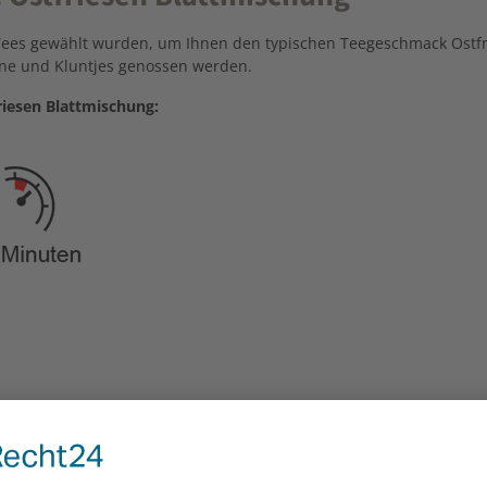
 Tees gewählt wurden, um Ihnen den typischen Teegeschmack Ostfri
ne und Kluntjes genossen werden.
iesen Blattmischung: