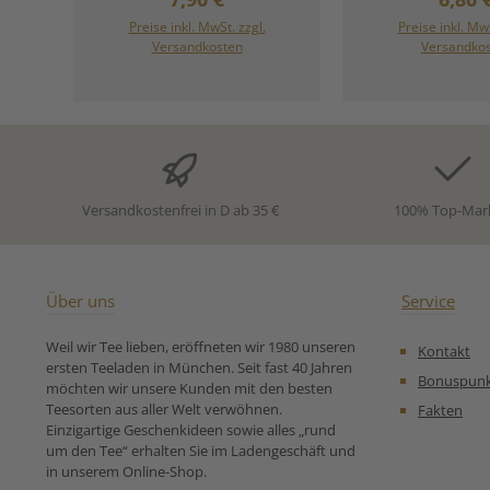
zwei edlen Schwarztees aus
regelmäßi
kontrolliert biologischem
goldspitzenr
Preise inkl. MwSt. zzgl.
Preise inkl. MwS
Anbau. Die kräftige Fülle des
Blatt.Seine kup
Versandkosten
Versandko
Ceylon-Tees verbindet sich
Tasse offenb
wunderbar mit der
kräftiges, malz
eleganten Leichtigkeit des
mit unverwech
Darjeelings und ergibt einen
Körper – genau
ausgewogenen
Assam-Liebhaber
Frühstückstee, der belebt,
Ein charakte
ohne zu überfordern. Ein
„Herrentee“, der
Tee, der königliche
Tiefe und Wä
Versandkostenfrei in D ab 35 €
100% Top-Mar
Ansprüche erfüllt:
perfekten Start 
vollmundig, aromatisch und
oder eine kräfti
dennoch angenehm sanft im
liefert. Zutaten
Abgang. Ideal für den
Tee aus Assa
Morgen, aber auch zu jeder
Zubereitungse
Über uns
Service
Tageszeit ein Genuss – pur,
für Schwarzer
mit Milch oder einem
Assam Malty Assam:
Weil wir Tee lieben, eröffneten wir 1980 unseren
Kontakt
Spritzer Zitrone.
bedeutet „ma
ersten Teeladen in München. Seit fast 40 Jahren
Zutaten:Schwarzer Tee aus
Geschmack“ bei 
Bonuspun
möchten wir unsere Kunden mit den besten
Ceylon (Sri Lanka)*,
Der Begriff „
Teesorten aus aller Welt verwöhnen.
Fakten
Schwarzer Tee aus
beschreibt 
Einzigartige Geschenkideen sowie alles „rund
Darjeeling* *kontrolliert
charakterist
um den Tee“ erhalten Sie im Ladengeschäft und
biologischer Anbau Unsere
vollmundigen G
in unserem Online-Shop.
Zubereitungsempfehlung
der an Malzgetr