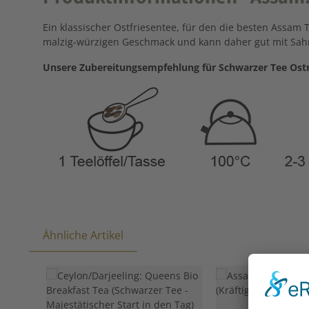
Ein klassischer Ostfriesentee, für den die besten Assam
malzig-würzigen Geschmack und kann daher gut mit Sah
Unsere Zubereitungsempfehlung für Schwarzer Tee Ostr
Ähnliche Artikel
Produktgalerie überspringen