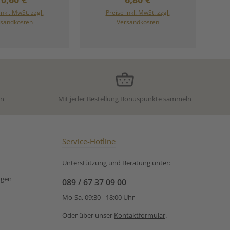
chwarzer Tee
Zubereitungsempfehlung
Mangalam von Ronnefeldt:
für Schwarzer Tee
inkl. MwSt. zzgl.
Preise inkl. MwSt. zzgl.
Ostfriesen Broken-Auslese
sandkosten
Versandkosten
von Ronnefeldt:
en
Mit jeder Bestellung Bonuspunkte sammeln
Service-Hotline
Unterstützung und Beratung unter:
ngen
089 / 67 37 09 00
Mo-Sa, 09:30 - 18:00 Uhr
Oder über unser
Kontaktformular
.