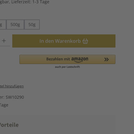
gbar, Lieferzeit: 1-3 Tage
hlen
g
500g
50g
: Gib den gewünschten Wert ein oder benutze die Schaltflächen u
In den Warenkorb
el hinzufügen
er:
SW10290
Tage
orteile