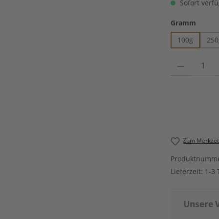
Sofort verfü
auswä
Gramm
100g
250
Produkt Anzahl
Zum Merkzett
Produktnumm
Lieferzeit:
1-3 
Unsere V