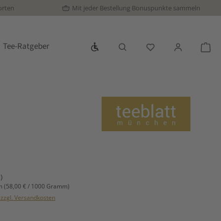
orten
Mit jeder Bestellung Bonuspunkte sammeln
Werkzeugleiste anzeigen
Tee-Ratgeber
Du hast 0 Produkte
War
s:
)
mm
(58,00 € / 1000 Gramm)
. zzgl. Versandkosten