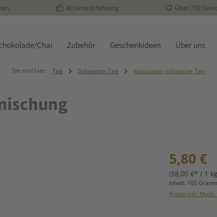
ken
40 Jahre Erfahrung
Über 750 Tees
schokolade/Chai
Zubehör
Geschenkideen
Über uns
Sie sind hier:
Tee
Schwarzer Tee
klassischer schwarzer Tee
tmischung
Regulärer Prei
5,80 €
(58,00 €* / 1 kg
Inhalt:
100 Gra
Preise inkl. MwSt