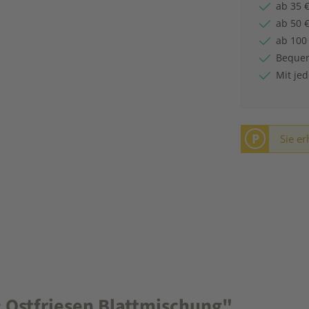
ab 35 €
ab 50 €
ab 100
Bequem
Mit je
P
Sie er
 Ostfriesen Blattmischung"