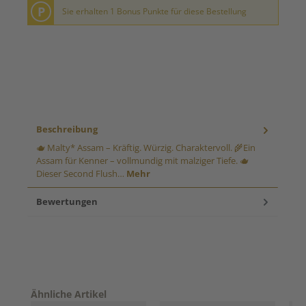
P
Sie erhalten 1 Bonus Punkte für diese Bestellung
Beschreibung
🫖 Malty* Assam – Kräftig. Würzig. Charaktervoll. 🌾Ein
Assam für Kenner – vollmundig mit malziger Tiefe. 🫖
Dieser Second Flush…
Mehr
Bewertungen
Produktgalerie überspringen
Ähnliche Artikel