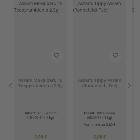
Assam Mokalbari, 15
Assam: Tippy Assam
Teepyramiden á 2,5g
(Ronnefeldt Tee)
Inhalt:
37.5 Gramm
Inhalt:
100 Gramm
(184,00 €* / 1 kg)
(68,00 €* / 1 kg)
Varianten ab
3,60 €
Regulärer Preis:
Regulärer Preis:
6,90 €
6,80 €