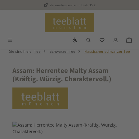
Versandkostenfrei in D ab 35 €
Zum Hauptinhalt springen
Werkzeugleiste anzeigen
Du hast 0 Produkt
War
Sie sind hier:
Tee
Schwarzer Tee
klassischer schwarzer Tee
Assam: Herrentee Malty Assam
(Kräftig. Würzig. Charaktervoll.)
Bildergalerie überspringen