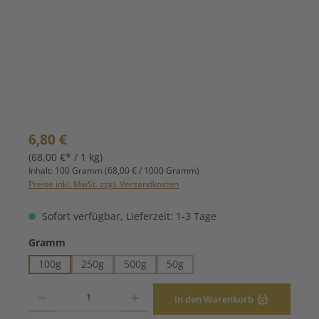
Regulärer Preis:
6,80 €
(68,00 €* / 1 kg)
Inhalt:
100 Gramm
(68,00 € / 1000 Gramm)
Preise inkl. MwSt. zzgl. Versandkosten
Sofort verfügbar, Lieferzeit: 1-3 Tage
auswählen
Gramm
100g
250g
500g
50g
Produkt Anzahl: Gib den gewünschten Wert ein oder benutze die Schaltfläche
In den Warenkorb