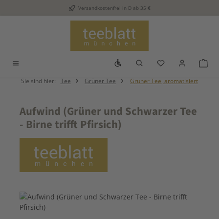
Versandkostenfrei in D ab 35 €
Zum Hauptinhalt springen
Werkzeugleiste anzeigen
Du hast 0 Produkt
War
Sie sind hier:
Tee
Grüner Tee
Grüner Tee, aromatisiert
Aufwind (Grüner und Schwarzer Tee
- Birne trifft Pfirsich)
Bildergalerie überspringen