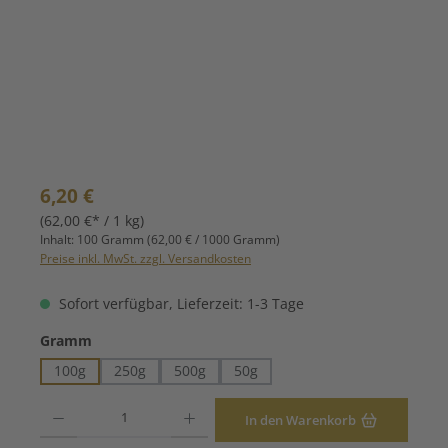
Regulärer Preis:
6,20 €
(62,00 €* / 1 kg)
Inhalt:
100 Gramm
(62,00 € / 1000 Gramm)
Preise inkl. MwSt. zzgl. Versandkosten
Sofort verfügbar, Lieferzeit: 1-3 Tage
auswählen
Gramm
100g
250g
500g
50g
Produkt Anzahl: Gib den gewünschten Wert ein oder benutze die Schaltfläche
In den Warenkorb