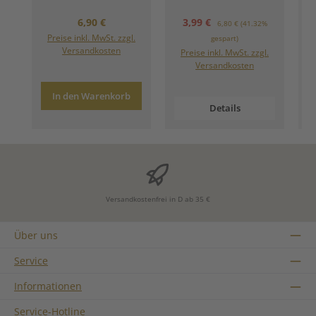
Regulärer Preis:
Verkaufspreis:
Regulärer Preis:
6,90 €
3,99 €
6,80 €
(41.32%
Preise inkl. MwSt. zzgl.
gespart)
Versandkosten
Preise inkl. MwSt. zzgl.
Versandkosten
In den Warenkorb
Details
Versandkostenfrei in D ab 35 €
Über uns
Service
Informationen
Service-Hotline