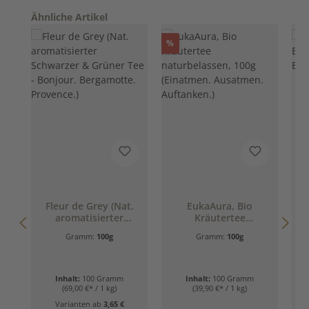
Produktgalerie überspringen
Ähnliche Artikel
Rabatt
%
Fleur de Grey (Nat.
EukaAura, Bio
aromatisierter
Kräutertee
P
Schwarzer & Grüner
naturbelassen, 100g
Gramm:
100g
Gramm:
100g
Tee - Bonjour.
(Einatmen.
Bergamotte.
Ausatmen.
Provence.)
Auftanken.)
Inhalt:
100 Gramm
Inhalt:
100 Gramm
(69,00 €* / 1 kg)
(39,90 €* / 1 kg)
Varianten ab
3,65 €