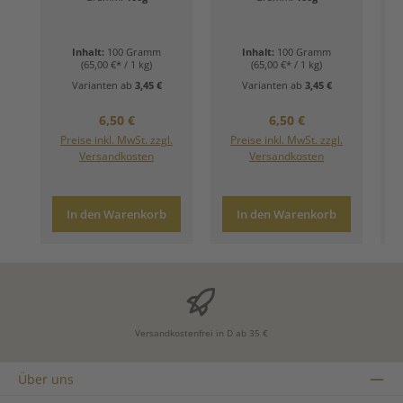
Grüner Tee -
Grüner Tee - Zart.
Harmonie in ihrer
Ausgewogen.
edelsten Form)
Blumig.)
Inhalt:
100 Gramm
Inhalt:
100 Gramm
(65,00 €* / 1 kg)
(65,00 €* / 1 kg)
Varianten ab
3,45 €
Varianten ab
3,45 €
Regulärer Preis:
Regulärer Preis:
6,50 €
6,50 €
Preise inkl. MwSt. zzgl.
Preise inkl. MwSt. zzgl.
Versandkosten
Versandkosten
In den Warenkorb
In den Warenkorb
Versandkostenfrei in D ab 35 €
Über uns