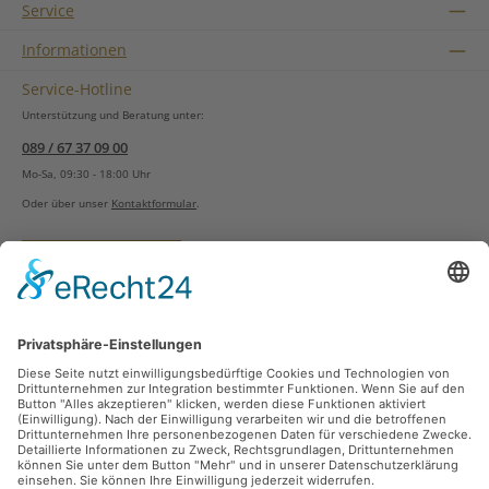
Service
Informationen
Service-Hotline
Unterstützung und Beratung unter:
089 / 67 37 09 00
Mo-Sa, 09:30 - 18:00 Uhr
Oder über unser
Kontaktformular
.
Vertrag widerrufen
Versandarten
Zahlungsarten
Sicher Einkaufen
Ladengeschäft
Newsletter