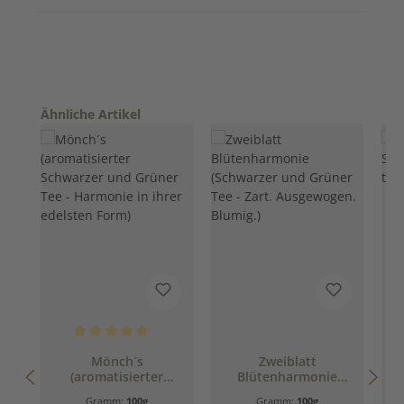
Produktgalerie überspringen
Ähnliche Artikel
Durchschnittliche Bewertung von 5 von 5 Sternen
Mönch´s
Zweiblatt
A
(aromatisierter
Blütenharmonie
Schwarzer und
(Schwarzer und
B
Gramm:
100g
Gramm:
100g