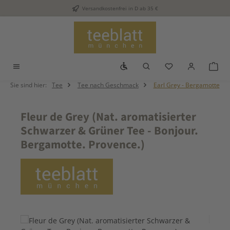
Versandkostenfrei in D ab 35 €
Zum Hauptinhalt springen
Werkzeugleiste anzeigen
Du hast 0 Produkt
War
Sie sind hier:
Tee
Tee nach Geschmack
Earl Grey - Bergamotte
Fleur de Grey (Nat. aromatisierter
Schwarzer & Grüner Tee - Bonjour.
Bergamotte. Provence.)
Bildergalerie überspringen