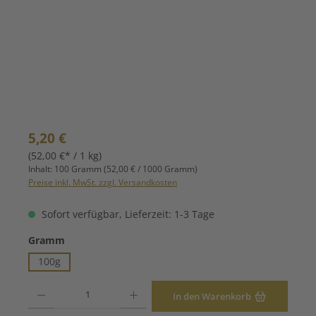
Regulärer Preis:
5,20 €
(52,00 €* / 1 kg)
Inhalt:
100 Gramm
(52,00 € / 1000 Gramm)
Preise inkl. MwSt. zzgl. Versandkosten
Sofort verfügbar, Lieferzeit: 1-3 Tage
auswählen
Gramm
100g
Produkt Anzahl: Gib den gewünschten Wert ein oder benutze die Schaltfläche
In den Warenkorb