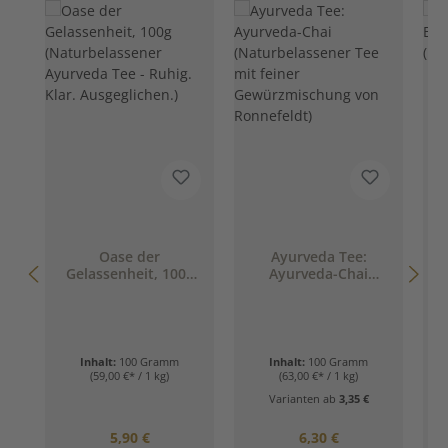
Oase der
Ayurveda Tee:
A
Gelassenheit, 100g
Ayurveda-Chai
(Naturbelassener
(Naturbelassener
Ayurveda Tee -
Tee mit feiner
Ruhig. Klar.
Gewürzmischung
Ausgeglichen.)
von Ronnefeldt)
Inhalt:
100 Gramm
Inhalt:
100 Gramm
(59,00 €* / 1 kg)
(63,00 €* / 1 kg)
Varianten ab
3,35 €
Regulärer Preis:
Regulärer Preis:
5,90 €
6,30 €