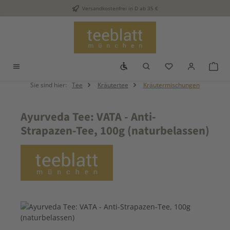
Versandkostenfrei in D ab 35 €
Zum Hauptinhalt springen
Werkzeugleiste anzeigen
Du hast 0 Produkt
War
Sie sind hier:
Tee
Kräutertee
Kräutermischungen
Ayurveda Tee: VATA - Anti-
Strapazen-Tee, 100g (naturbelassen)
Bildergalerie überspringen