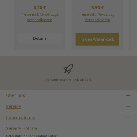
Regulärer Preis:
Regulärer Preis:
6,20 €
6,90 €
Preise inkl. MwSt. zzgl.
Preise inkl. MwSt. zzgl.
Versandkosten
Versandkosten
Details
In den Warenkorb
Versandkostenfrei in D ab 35 €
Über uns
Service
Informationen
Service-Hotline
Unterstützung und Beratung unter: