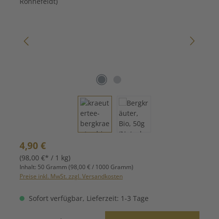
Regulärer Preis:
4,90 €
(98,00 €* / 1 kg)
Inhalt:
50 Gramm
(98,00 € / 1000 Gramm)
Preise inkl. MwSt. zzgl. Versandkosten
Sofort verfügbar, Lieferzeit: 1-3 Tage
Produkt Anzahl: Gib den gewünschten Wert ein oder benutze die Schaltfläche