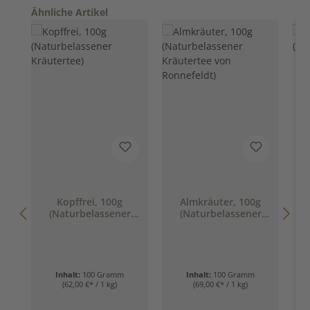
Produktgalerie überspringen
Ähnliche Artikel
D
Kopffrei, 100g
Almkräuter, 100g
G
(Naturbelassener
(Naturbelassener
Kräutertee)
Kräutertee von
Ronnefeldt)
Inhalt:
100 Gramm
Inhalt:
100 Gramm
I
(62,00 €* / 1 kg)
(69,00 €* / 1 kg)