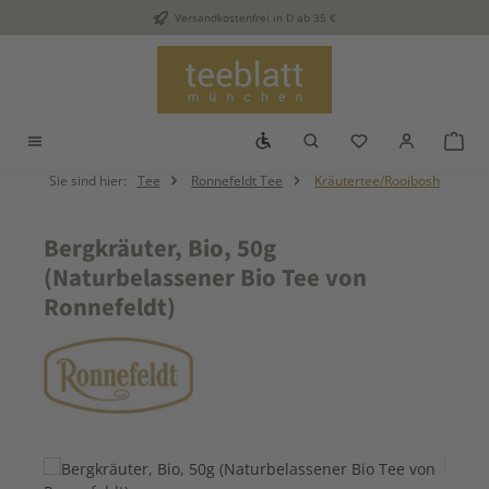
Versandkostenfrei in D ab 35 €
Zum Hauptinhalt springen
Werkzeugleiste anzeigen
Du hast 0 Produkt
War
Sie sind hier:
Tee
Ronnefeldt Tee
Kräutertee/Rooibosh
Bergkräuter, Bio, 50g
(Naturbelassener Bio Tee von
Ronnefeldt)
Bildergalerie überspringen