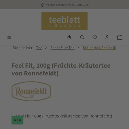
Versandkostenfrei in D ab 35 €
Zum Hauptinhalt springen
Werkzeugleiste anzeigen
Du hast 0 Produkt
War
Sie sind hier:
Tee
Ronnefeldt Tee
Kräutertee/Rooibosh
Feel Fit, 100g (Früchte-Kräutertee
von Ronnefeldt)
Bildergalerie überspringen
Neu