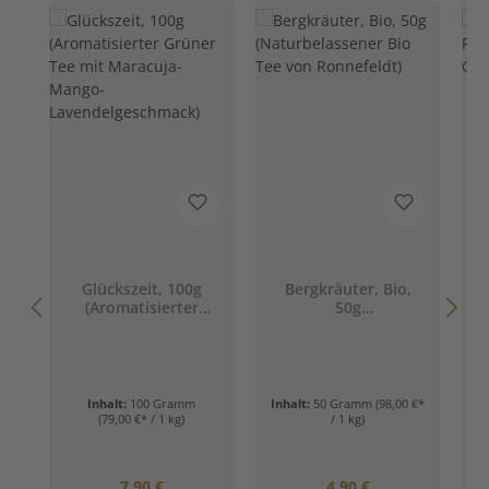
Glückszeit, 100g
Bergkräuter, Bio,
(Aromatisierter
50g
P
Grüner Tee mit
(Naturbelassener
Maracuja-Mango-
Bio Tee von
Lavendelgeschmack)
Ronnefeldt)
Inhalt:
100 Gramm
Inhalt:
50 Gramm
(98,00 €*
(79,00 €* / 1 kg)
/ 1 kg)
Regulärer Preis:
Regulärer Preis:
7,90 €
4,90 €