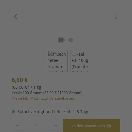
Regulärer Preis:
6,60 €
(66,00 €* / 1 kg)
Inhalt:
100 Gramm
(66,00 € / 1000 Gramm)
Preise inkl. MwSt. zzgl. Versandkosten
Sofort verfügbar, Lieferzeit: 1-3 Tage
Produkt Anzahl: Gib den gewünschten Wert ein oder benutze die Schaltfläche
In den Warenkorb