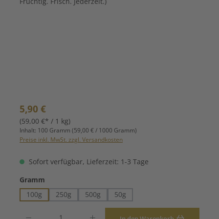
Regulärer Preis:
5,90 €
(59,00 €* / 1 kg)
Inhalt:
100 Gramm
(59,00 € / 1000 Gramm)
Preise inkl. MwSt. zzgl. Versandkosten
Sofort verfügbar, Lieferzeit: 1-3 Tage
auswählen
Gramm
100g
250g
500g
50g
Produkt Anzahl: Gib den gewünschten Wert ein oder benutze die Schaltfläche
In den Warenkorb