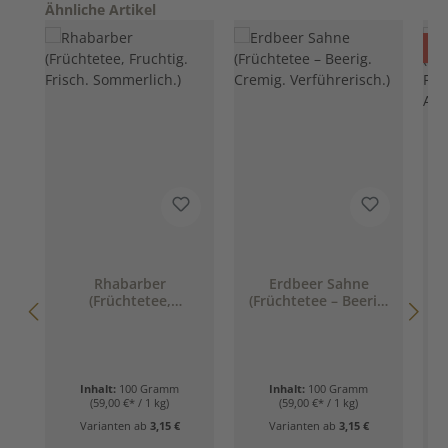
Produktgalerie überspringen
Ähnliche Artikel
R
%
Rhabarber
Erdbeer Sahne
E
(Früchtetee,
(Früchtetee – Beerig.
(
Fruchtig. Frisch.
Cremig.
Sommerlich.)
Verführerisch.)
Inhalt:
100 Gramm
Inhalt:
100 Gramm
(59,00 €* / 1 kg)
(59,00 €* / 1 kg)
Varianten ab
3,15 €
Varianten ab
3,15 €