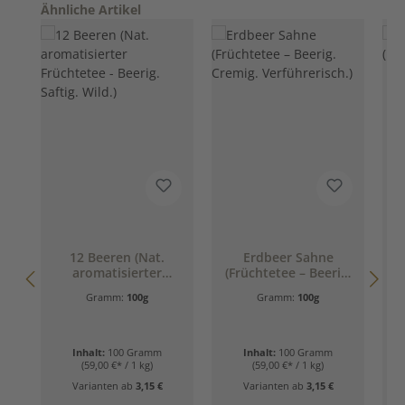
Produktgalerie überspringen
Ähnliche Artikel
D
12 Beeren (Nat.
Erdbeer Sahne
aromatisierter
(Früchtetee – Beerig.
Früchtetee - Beerig.
Cremig.
Gramm:
100g
Gramm:
100g
Saftig. Wild.)
Verführerisch.)
Inhalt:
100 Gramm
Inhalt:
100 Gramm
(59,00 €* / 1 kg)
(59,00 €* / 1 kg)
Varianten ab
3,15 €
Varianten ab
3,15 €