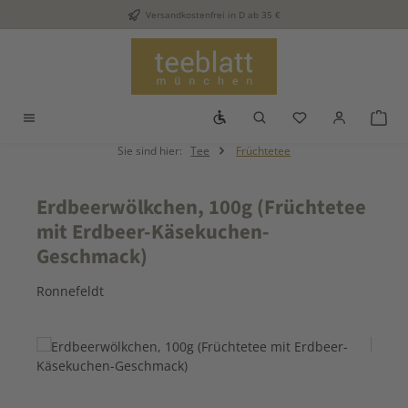
Versandkostenfrei in D ab 35 €
Zum Hauptinhalt springen
Werkzeugleiste anzeigen
Du hast 0 Produkt
War
Sie sind hier:
Tee
Früchtetee
Erdbeerwölkchen, 100g (Früchtetee
mit Erdbeer-Käsekuchen-
Geschmack)
Ronnefeldt
Bildergalerie überspringen