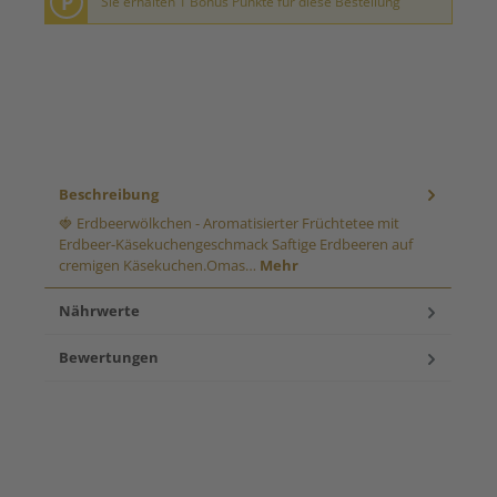
P
Sie erhalten 1 Bonus Punkte für diese Bestellung
Beschreibung
🍓 Erdbeerwölkchen - Aromatisierter Früchtetee mit
Erdbeer-Käsekuchengeschmack Saftige Erdbeeren auf
cremigen Käsekuchen.Omas…
Mehr
Nährwerte
Bewertungen