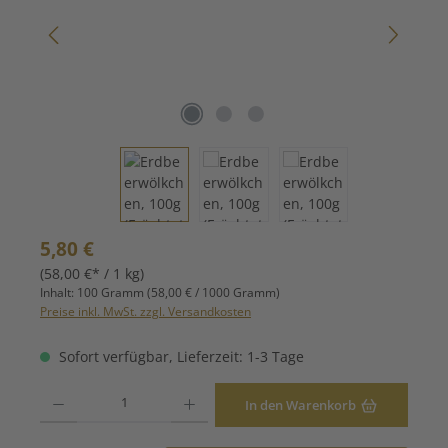
Regulärer Preis:
5,80 €
(58,00 €* / 1 kg)
Inhalt:
100 Gramm
(58,00 € / 1000 Gramm)
Preise inkl. MwSt. zzgl. Versandkosten
Sofort verfügbar, Lieferzeit: 1-3 Tage
Produkt Anzahl: Gib den gewünschten Wert ein oder benutze die Schaltfläche
In den Warenkorb