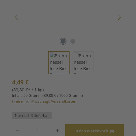
Regulärer Preis:
4,49 €
(89,80 €* / 1 kg)
Inhalt:
50 Gramm
(89,80 € / 1000 Gramm)
Preise inkl. MwSt. zzgl. Versandkosten
Nur noch 9 lieferbar
Produkt Anzahl: Gib den gewünschten Wert ein oder benutze die Schaltfläche
In den Warenkorb