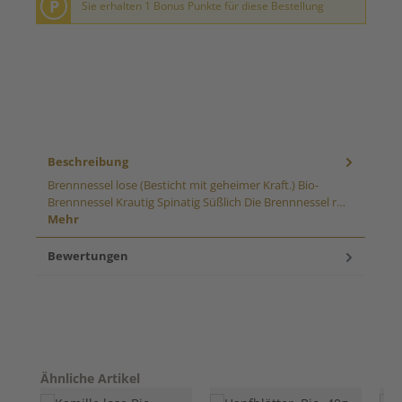
P
Sie erhalten 1 Bonus Punkte für diese Bestellung
Beschreibung
Brennnessel lose (Besticht mit geheimer Kraft.) Bio-
Brennnessel Krautig Spinatig Süßlich Die Brennnessel r…
Mehr
Bewertungen
Produktgalerie überspringen
Ähnliche Artikel