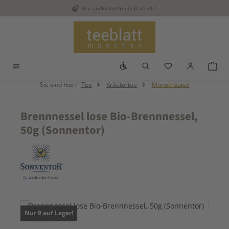
Versandkostenfrei in D ab 35 €
Zum Hauptinhalt springen
Werkzeugleiste anzeigen
Du hast 0 Produkt
War
Sie sind hier:
Tee
Kräutertee
Monokräuter
Brennnessel lose Bio-Brennnessel,
50g (Sonnentor)
Bildergalerie überspringen
Nur 9 auf Lager!