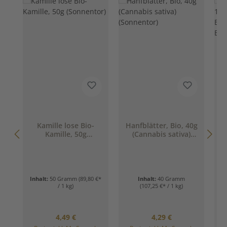
Kamille lose Bio-
Hanfblätter, Bio, 40g
Kamille, 50g
(Cannabis sativa)
(Sonnentor)
(Sonnentor)
Inhalt:
50 Gramm
(89,80 €*
Inhalt:
40 Gramm
/ 1 kg)
(107,25 €* / 1 kg)
Regulärer Preis:
Regulärer Preis:
4,49 €
4,29 €