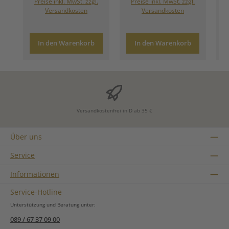
Preise inkl. MwSt. zzgl.
Preise inkl. MwSt. zzgl.
Versandkosten
Versandkosten
In den Warenkorb
In den Warenkorb
Versandkostenfrei in D ab 35 €
Über uns
Service
Informationen
Service-Hotline
Unterstützung und Beratung unter:
089 / 67 37 09 00