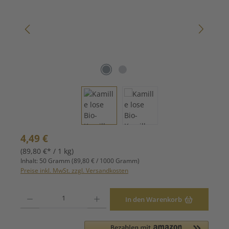
Regulärer Preis:
4,49 €
(89,80 €* / 1 kg)
Inhalt:
50 Gramm
(89,80 € / 1000 Gramm)
Preise inkl. MwSt. zzgl. Versandkosten
Produkt Anzahl: Gib den gewünschten Wert ein oder benutze die Schaltfläche
In den Warenkorb