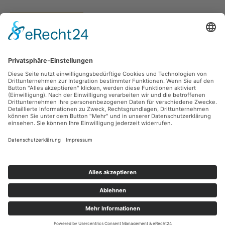
Vertrag widerrufen
Versandarten
Zahlungsarten
Sicher Einkaufen
Ladengeschäft
Newsletter
Über unsere Social Media Plattformen verpassen Sie keine Neuigkeiten mehr.
Facebook
Instagram
Alle Preise inkl. gesetzl. Mehrwertsteuer zzgl.
Versandkosten
und ggf.
Nachnahmegebühren, wenn nicht anders angegeben.
© 2026 teeblatt münchen - Alle Rechte vorbehalten. Theme by
ThemeWare®