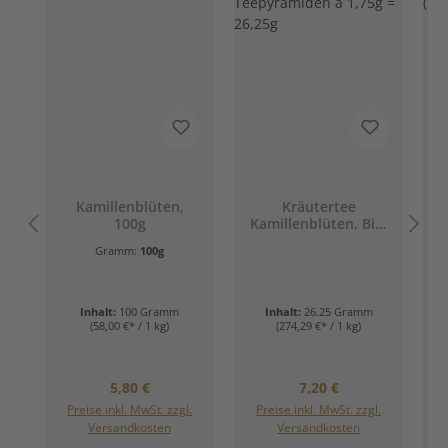
Kamillenblüten,
Kräutertee
100g
Kamillenblüten, Bio,
B
15 Teepyramiden á
Gramm:
100g
1,75g = 26,25g
Inhalt:
100 Gramm
Inhalt:
26.25 Gramm
I
(58,00 €* / 1 kg)
(274,29 €* / 1 kg)
Regulärer Preis:
Regulärer Preis:
5,80 €
7,20 €
Preise inkl. MwSt. zzgl.
Preise inkl. MwSt. zzgl.
Versandkosten
Versandkosten