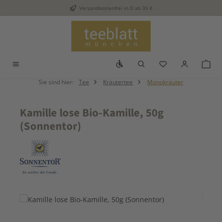
Versandkostenfrei in D ab 35 €
Zum Hauptinhalt springen
Werkzeugleiste anzeigen
Du hast 0 Produkt
War
Sie sind hier:
Tee
Kräutertee
Monokräuter
Kamille lose Bio-Kamille, 50g
(Sonnentor)
Bildergalerie überspringen