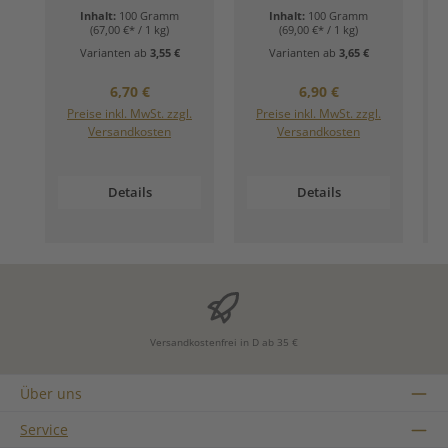
Inhalt:
100 Gramm
Inhalt:
100 Gramm
(67,00 €* / 1 kg)
(69,00 €* / 1 kg)
Varianten ab
3,55 €
Varianten ab
3,65 €
Regulärer Preis:
Regulärer Preis:
6,70 €
6,90 €
Preise inkl. MwSt. zzgl.
Preise inkl. MwSt. zzgl.
Versandkosten
Versandkosten
Details
Details
Versandkostenfrei in D ab 35 €
Über uns
Service