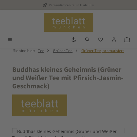
Versandkostenfrei in D ab 35 €
Zum Hauptinhalt springen
Werkzeugleiste anzeigen
Du hast 0 Produkt
War
Sie sind hier:
Tee
Grüner Tee
Grüner Tee, aromatisiert
Buddhas kleines Geheimnis (Grüner
und Weißer Tee mit Pfirsich-Jasmin-
Geschmack)
Bildergalerie überspringen