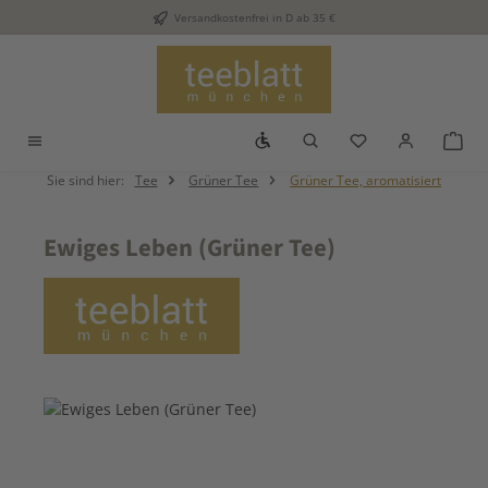
Versandkostenfrei in D ab 35 €
Zum Hauptinhalt springen
Werkzeugleiste anzeigen
Du hast 0 Produkt
War
Sie sind hier:
Tee
Grüner Tee
Grüner Tee, aromatisiert
Ewiges Leben (Grüner Tee)
Bildergalerie überspringen