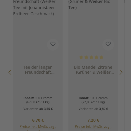
Durchschnittliche Bewertung 
Tee der langen
Bio Mandel Zitrone
Freundschaft
(Grüner & Weißer
(Weißer Tee mit
Bio Tee)
Johannisbeer-
Erdbeer-Geschmack)
Inhalt:
100 Gramm
Inhalt:
100 Gramm
(67,00 €* / 1 kg)
(72,00 €* / 1 kg)
Varianten ab
3,55 €
Varianten ab
3,80 €
Regulärer Preis:
Regulärer Preis:
6,70 €
7,20 €
Preise inkl. MwSt. zzgl.
Preise inkl. MwSt. zzgl.