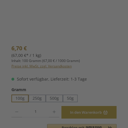
Regulärer Preis:
6,70 €
(67,00 €* / 1 kg)
Inhalt:
100 Gramm
(67,00 € / 1000 Gramm)
Preise inkl. MwSt. zzgl. Versandkosten
Sofort verfügbar, Lieferzeit: 1-3 Tage
auswählen
Gramm
100g
250g
500g
50g
Produkt Anzahl: Gib den gewünschten Wert ein oder benutze die Schaltfläche
In den Warenkorb