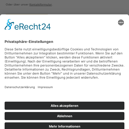
Oder über unser
Kontaktformular
.
Vertrag widerrufen
Versandarten
Zahlungsarten
Sicher Einkaufen
Ladengeschäft
Newsletter
Über unsere Social Media Plattformen verpassen Sie keine Neuigkeiten mehr.
Facebook
Instagram
Alle Preise inkl. gesetzl. Mehrwertsteuer zzgl.
Versandkosten
und ggf.
Nachnahmegebühren, wenn nicht anders angegeben.