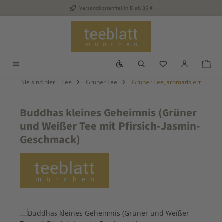
Versandkostenfrei in D ab 35 €
Zum Hauptinhalt springen
Werkzeugleiste anzeigen
Du hast 0 Produkt
War
Sie sind hier:
Tee
Grüner Tee
Grüner Tee, aromatisiert
Buddhas kleines Geheimnis (Grüner
und Weißer Tee mit Pfirsich-Jasmin-
Geschmack)
Bildergalerie überspringen