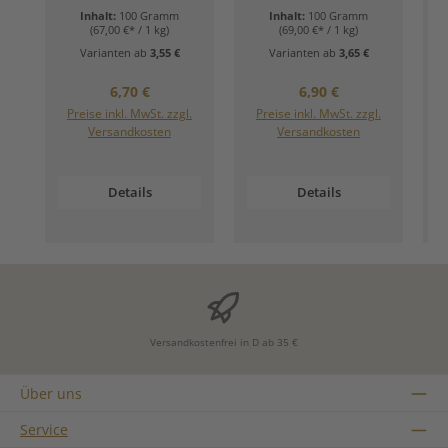
Inhalt:
100 Gramm
Inhalt:
100 Gramm
(67,00 €* / 1 kg)
(69,00 €* / 1 kg)
Varianten ab
3,55 €
Varianten ab
3,65 €
Regulärer Preis:
Regulärer Preis:
6,70 €
6,90 €
Preise inkl. MwSt. zzgl.
Preise inkl. MwSt. zzgl.
Versandkosten
Versandkosten
Details
Details
Versandkostenfrei in D ab 35 €
Über uns
Service