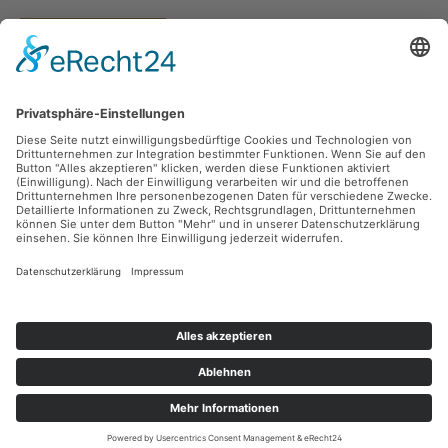
Vertrag widerrufen
Versandarten
Zahlungsarten
Sicher Einkaufen
Ladengeschäft
Newsletter
Über unsere Social Media Plattformen verpassen Sie keine Neuigkeiten mehr.
Facebook
Instagram
Alle Preise inkl. gesetzl. Mehrwertsteuer zzgl.
Versandkosten
und ggf.
Nachnahmegebühren, wenn nicht anders angegeben.
© 2026 teeblatt münchen - Alle Rechte vorbehalten. Theme by
ThemeWare®