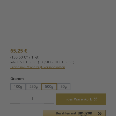
Regulärer Preis:
65,25 €
(130,50 €* / 1 kg)
Inhalt:
500 Gramm
(130,50 € / 1000 Gramm)
Preise inkl. MwSt. zzgl. Versandkosten
auswählen
Gramm
100g
250g
500g
50g
Produkt Anzahl: Gib den gewünschten Wert ein oder benutze die Schaltfläche
In den Warenkorb