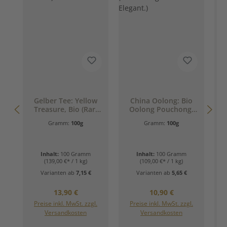
Gelber Tee: Yellow
China Oolong: Bio
Treasure, Bio (Rar.
Oolong Pouchong,
Fein. Kostbar.)
China (Vollmundig.
Gramm:
100g
Gramm:
100g
Warm. Elegant.)
Inhalt:
100 Gramm
Inhalt:
100 Gramm
(139,00 €* / 1 kg)
(109,00 €* / 1 kg)
Varianten ab
7,15 €
Varianten ab
5,65 €
Regulärer Preis:
Regulärer Preis:
13,90 €
10,90 €
Preise inkl. MwSt. zzgl.
Preise inkl. MwSt. zzgl.
Versandkosten
Versandkosten