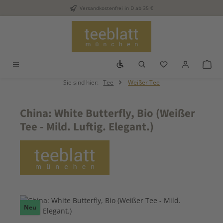
Versandkostenfrei in D ab 35 €
Zum Hauptinhalt springen
Werkzeugleiste anzeigen
Du hast 0 Produkt
War
Sie sind hier:
Tee
Weißer Tee
China: White Butterfly, Bio (Weißer
Tee - Mild. Luftig. Elegant.)
Bildergalerie überspringen
Neu