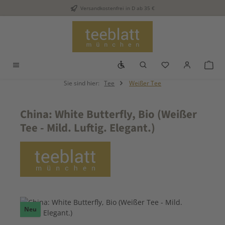
Versandkostenfrei in D ab 35 €
Zum Hauptinhalt springen
Werkzeugleiste anzeigen
Du hast 0 Produkt
War
Sie sind hier:
Tee
Weißer Tee
China: White Butterfly, Bio (Weißer
Tee - Mild. Luftig. Elegant.)
Bildergalerie überspringen
Neu