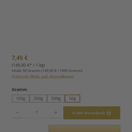
Regulärer Preis:
7,45 €
(149,00 €* / 1 kg)
Inhalt:
50 Gramm
(149,00 € / 1000 Gramm)
Preise inkl. MwSt. zzgl. Versandkosten
auswählen
Gramm
100g
250g
500g
50g
Produkt Anzahl: Gib den gewünschten Wert ein oder benutze die Schaltfläche
In den Warenkorb