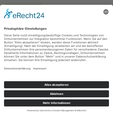
Vertrag widerrufen
Versandarten
Zahlungsarten
Sicher Einkaufen
Ladengeschäft
Newsletter
Über unsere Social Media Plattformen verpassen Sie keine Neuigkeiten mehr.
Facebook
Instagram
Alle Preise inkl. gesetzl. Mehrwertsteuer zzgl.
Versandkosten
und ggf.
Nachnahmegebühren, wenn nicht anders angegeben.
© 2026 teeblatt münchen - Alle Rechte vorbehalten. Theme by
ThemeWare®