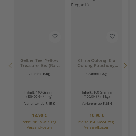
Gelber Tee: Yellow
China Oolong: Bio
Treasure, Bio (Rar.
Oolong Pouchong,
Fein. Kostbar.)
China (Vollmundig.
Gramm:
100g
Gramm:
100g
Warm. Elegant.)
Inhalt:
100 Gramm
Inhalt:
100 Gramm
(139,00 €* / 1 kg)
(109,00 €* / 1 kg)
Varianten ab
7,15 €
Varianten ab
5,65 €
Regulärer Preis:
Regulärer Preis:
13,90 €
10,90 €
Preise inkl. MwSt. zzgl.
Preise inkl. MwSt. zzgl.
Versandkosten
Versandkosten