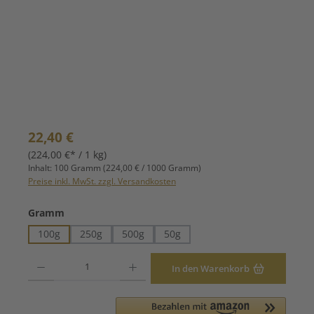
Regulärer Preis:
22,40 €
(224,00 €* / 1 kg)
Inhalt:
100 Gramm
(224,00 € / 1000 Gramm)
Preise inkl. MwSt. zzgl. Versandkosten
auswählen
Gramm
100g
250g
500g
50g
Produkt Anzahl: Gib den gewünschten Wert ein oder benutze die Schaltfläche
In den Warenkorb