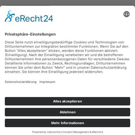
Vertrag widerrufen
Versandarten
Zahlungsarten
Sicher Einkaufen
Ladengeschäft
Newsletter
Über unsere Social Media Plattformen verpassen Sie keine Neuigkeiten mehr.
Facebook
Instagram
Alle Preise inkl. gesetzl. Mehrwertsteuer zzgl.
Versandkosten
und ggf.
Nachnahmegebühren, wenn nicht anders angegeben.
© 2026 teeblatt münchen - Alle Rechte vorbehalten. Theme by
ThemeWare®