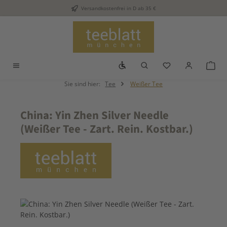
Versandkostenfrei in D ab 35 €
Zum Hauptinhalt springen
Werkzeugleiste anzeigen
Du hast 0 Produkt
War
Sie sind hier:
Tee
Weißer Tee
China: Yin Zhen Silver Needle
(Weißer Tee - Zart. Rein. Kostbar.)
Bildergalerie überspringen