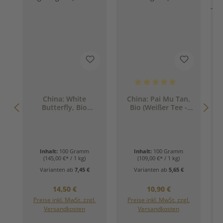
Durchschnittliche Bewertung 
China: White
China: Pai Mu Tan,
Butterfly, Bio
Bio (Weißer Tee -
(Weißer Tee - Mild.
Natürlich. Leicht.
Luftig. Elegant.)
Elegant.)
Inhalt:
100 Gramm
Inhalt:
100 Gramm
(145,00 €* / 1 kg)
(109,00 €* / 1 kg)
Varianten ab
7,45 €
Varianten ab
5,65 €
Regulärer Preis:
Regulärer Preis:
14,50 €
10,90 €
Preise inkl. MwSt. zzgl.
Preise inkl. MwSt. zzgl.
Versandkosten
Versandkosten