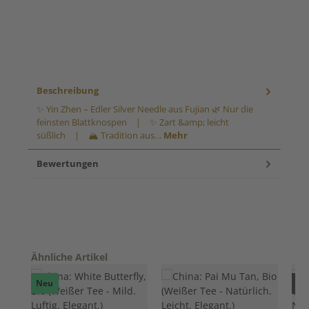
Beschreibung
✨ Yin Zhen – Edler Silver Needle aus Fujian 🌿 Nur die
feinsten Blattknospen | ✨ Zart &amp; leicht
süßlich | 🏔️ Tradition aus…
Mehr
Bewertungen
Produktgalerie überspringen
Ähnliche Artikel
Neu
Nur