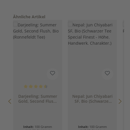
Produktgalerie überspringen
Ähnliche Artikel
Durchschnittliche Bewertung von 4.5 von 5 Sternen
Darjeeling: Summer
Nepal: Jun Chiyabari
Gold, Second Flush,
SF, Bio (Schwarzer
Bio (Ronnefeldt Tee)
Tee Special Finest -
Höhe. Handwerk.
Charakter.)
Inhalt:
100 Gramm
Inhalt:
100 Gramm