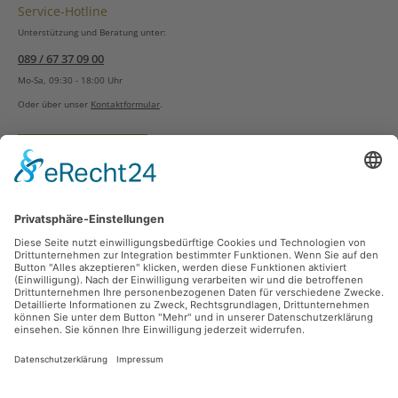
Service-Hotline
Unterstützung und Beratung unter:
089 / 67 37 09 00
Mo-Sa, 09:30 - 18:00 Uhr
Oder über unser
Kontaktformular
.
Vertrag widerrufen
Versandarten
Zahlungsarten
Sicher Einkaufen
Ladengeschäft
Newsletter
Über unsere Social Media Plattformen verpassen Sie keine Neuigkeiten mehr.