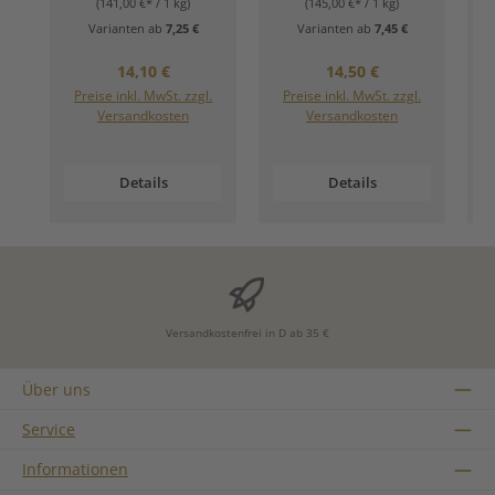
(141,00 €* / 1 kg)
(145,00 €* / 1 kg)
Varianten ab
7,25 €
Varianten ab
7,45 €
Regulärer Preis:
Regulärer Preis:
14,10 €
14,50 €
Preise inkl. MwSt. zzgl.
Preise inkl. MwSt. zzgl.
Versandkosten
Versandkosten
Details
Details
Versandkostenfrei in D ab 35 €
Über uns
Service
Informationen