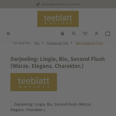
Versandkostenfrei in D ab 35 €
Zum Hauptinhalt springen
Werkzeugleiste anzeigen
Du hast 0 Produkt
War
Sie sind hier:
Tee
Schwarzer Tee
Bio Schwarze Tees
Darjeeling: Lingia, Bio, Second Flush
(Würze. Eleganz. Charakter.)
Bildergalerie überspringen