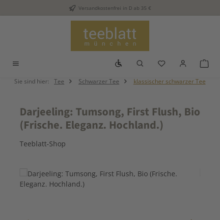
Versandkostenfrei in D ab 35 €
Zum Hauptinhalt springen
Werkzeugleiste anzeigen
Du hast 0 Produkt
War
Sie sind hier:
Tee
Schwarzer Tee
klassischer schwarzer Tee
Darjeeling: Tumsong, First Flush, Bio
(Frische. Eleganz. Hochland.)
Teeblatt-Shop
Bildergalerie überspringen