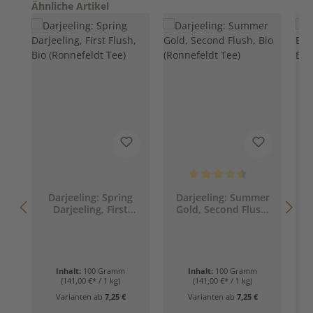
Produktgalerie überspringen
Ähnliche Artikel
Durchschnittliche Bewertung 
Darjeeling: Spring
Darjeeling: Summer
Darjeeling, First
Gold, Second Flush,
Flush, Bio
Bio (Ronnefeldt Tee)
(Ronnefeldt Tee)
Inhalt:
100 Gramm
Inhalt:
100 Gramm
(141,00 €* / 1 kg)
(141,00 €* / 1 kg)
Varianten ab
7,25 €
Varianten ab
7,25 €