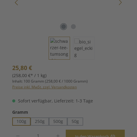
Regulärer Preis:
25,80 €
(258,00 €* / 1 kg)
Inhalt:
100 Gramm
(258,00 € / 1000 Gramm)
Preise inkl. MwSt. zzgl. Versandkosten
Sofort verfügbar, Lieferzeit: 1-3 Tage
auswählen
Gramm
100g
250g
500g
50g
Produkt Anzahl: Gib den gewünschten Wert ein oder benutze die Schaltfläche
In den Warenkorb