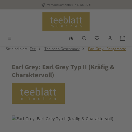
Versandkostenfrei in D ab 35 €
Zum Hauptinhalt springen
Werkzeugleiste anzeigen
Du hast 0 Produkt
War
Sie sind hier:
Tee
Tee nach Geschmack
Earl Grey - Bergamotte
Earl Grey: Earl Grey Typ II (Kräfig &
Charaktervoll)
Bildergalerie überspringen