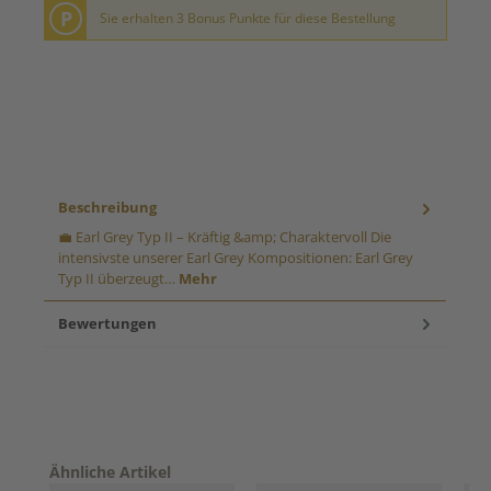
P
Sie erhalten 3 Bonus Punkte für diese Bestellung
Beschreibung
💼 Earl Grey Typ II – Kräftig &amp; Charaktervoll Die
intensivste unserer Earl Grey Kompositionen: Earl Grey
Typ II überzeugt…
Mehr
Bewertungen
Produktgalerie überspringen
Ähnliche Artikel