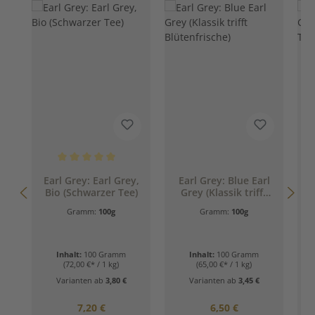
Durchschnittliche Bewertung von 5 von 5 Sternen
Earl Grey: Earl Grey,
Earl Grey: Blue Earl
Bio (Schwarzer Tee)
Grey (Klassik trifft
Blütenfrische)
Gramm:
100g
Gramm:
100g
Inhalt:
100 Gramm
Inhalt:
100 Gramm
(72,00 €* / 1 kg)
(65,00 €* / 1 kg)
Varianten ab
3,80 €
Varianten ab
3,45 €
Regulärer Preis:
Regulärer Preis:
7,20 €
6,50 €