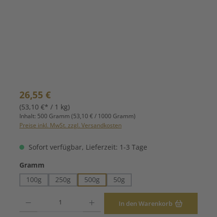
Regulärer Preis:
26,55 €
(53,10 €* / 1 kg)
Inhalt:
500 Gramm
(53,10 € / 1000 Gramm)
Preise inkl. MwSt. zzgl. Versandkosten
Sofort verfügbar, Lieferzeit: 1-3 Tage
auswählen
Gramm
100g
250g
500g
50g
Produkt Anzahl: Gib den gewünschten Wert ein oder benutze die Schaltfläche
In den Warenkorb