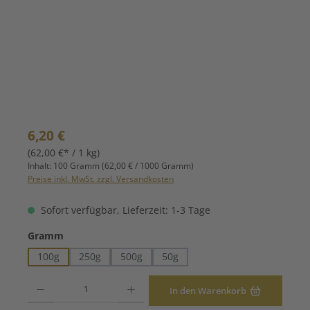
Regulärer Preis:
6,20 €
(62,00 €* / 1 kg)
Inhalt:
100 Gramm
(62,00 € / 1000 Gramm)
Preise inkl. MwSt. zzgl. Versandkosten
Sofort verfügbar, Lieferzeit: 1-3 Tage
auswählen
Gramm
100g
250g
500g
50g
Produkt Anzahl: Gib den gewünschten Wert ein oder benutze die Schaltfläche
In den Warenkorb