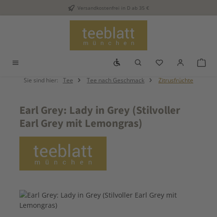
Versandkostenfrei in D ab 35 €
Zum Hauptinhalt springen
Werkzeugleiste anzeigen
Du hast 0 Produkt
War
Sie sind hier:
Tee
Tee nach Geschmack
Zitrusfrüchte
Earl Grey: Lady in Grey (Stilvoller
Earl Grey mit Lemongras)
Bildergalerie überspringen