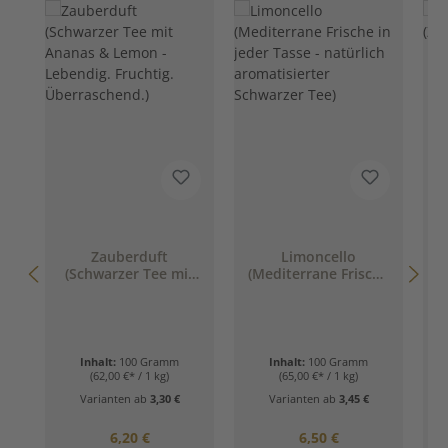
D
Zauberduft
Limoncello
(Schwarzer Tee mit
(Mediterrane Frische
Ananas & Lemon -
in jeder Tasse -
Lebendig. Fruchtig.
natürlich
Überraschend.)
aromatisierter
Schwarzer Tee)
Inhalt:
100 Gramm
Inhalt:
100 Gramm
(62,00 €* / 1 kg)
(65,00 €* / 1 kg)
Varianten ab
3,30 €
Varianten ab
3,45 €
Regulärer Preis:
Regulärer Preis:
6,20 €
6,50 €