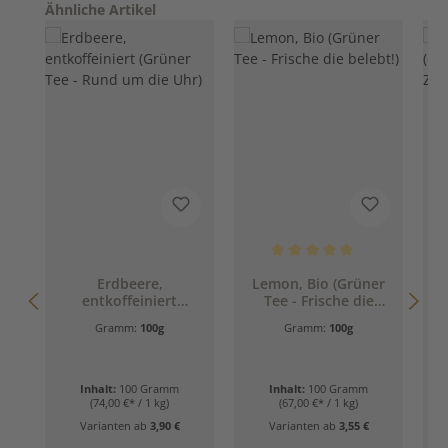
Produktgalerie überspringen
Ähnliche Artikel
Durchschnittliche Bewertung 
D
Erdbeere,
Lemon, Bio (Grüner
entkoffeiniert
Tee - Frische die
(
(Grüner Tee - Rund
belebt!)
Z
Gramm:
100g
Gramm:
100g
um die Uhr)
Inhalt:
100 Gramm
Inhalt:
100 Gramm
(74,00 €* / 1 kg)
(67,00 €* / 1 kg)
Varianten ab
3,90 €
Varianten ab
3,55 €