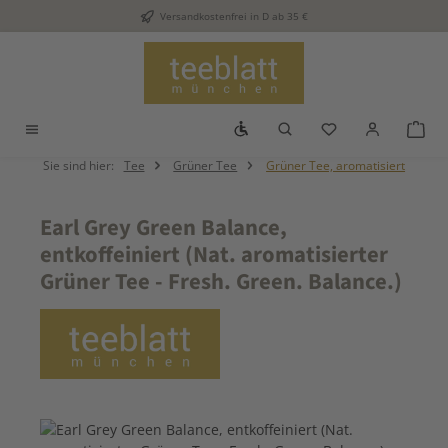
Versandkostenfrei in D ab 35 €
Zum Hauptinhalt springen
Werkzeugleiste anzeigen
Du hast 0 Produkt
War
Sie sind hier:
Tee
Grüner Tee
Grüner Tee, aromatisiert
Earl Grey Green Balance,
entkoffeiniert (Nat. aromatisierter
Grüner Tee - Fresh. Green. Balance.)
Bildergalerie überspringen