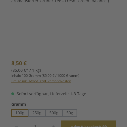
Regulärer Preis:
8,50 €
(85,00 €* / 1 kg)
Inhalt:
100 Gramm
(85,00 € / 1000 Gramm)
Preise inkl. MwSt. zzgl. Versandkosten
Sofort verfügbar, Lieferzeit: 1-3 Tage
auswählen
Gramm
100g
250g
500g
50g
Produkt Anzahl: Gib den gewünschten Wert ein oder benutze die Schaltfläche
In den Warenkorb