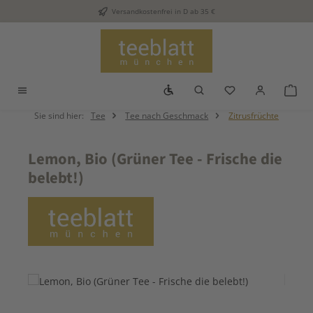
Versandkostenfrei in D ab 35 €
Zum Hauptinhalt springen
Werkzeugleiste anzeigen
Du hast 0 Produkt
War
Sie sind hier:
Tee
Tee nach Geschmack
Zitrusfrüchte
Lemon, Bio (Grüner Tee - Frische die
belebt!)
Bildergalerie überspringen