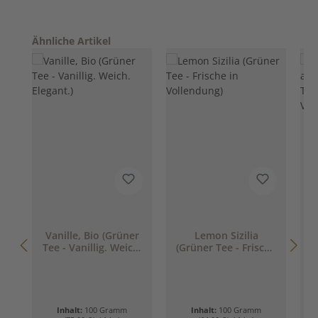
Produktgalerie überspringen
Ähnliche Artikel
Vanille, Bio (Grüner
Lemon Sizilia
I
Tee - Vanillig. Weich.
(Grüner Tee - Frische
Elegant.)
in Vollendung)
Inhalt:
100 Gramm
Inhalt:
100 Gramm