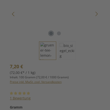
Regulärer Preis:
7,20 €
(72,00 €* / 1 kg)
Inhalt:
100 Gramm
(72,00 € / 1000 Gramm)
Preise inkl. MwSt. zzgl. Versandkosten
Durchschnittliche Bewertung von 5 von 5 Sternen
1 Bewertung
auswählen
Gramm