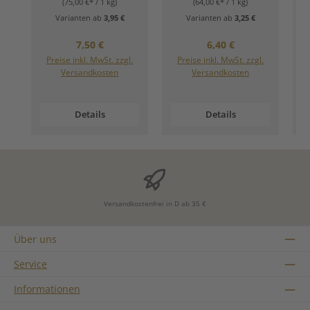
(75,00 €* / 1 kg)
(64,00 €* / 1 kg)
Varianten ab
3,95 €
Varianten ab
3,25 €
Regulärer Preis:
Regulärer Preis:
7,50 €
6,40 €
Preise inkl. MwSt. zzgl.
Preise inkl. MwSt. zzgl.
Versandkosten
Versandkosten
Details
Details
Versandkostenfrei in D ab 35 €
Über uns
Service
Informationen