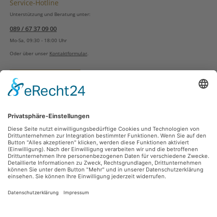
Service-Hotline
Unterstützung und Beratung unter:
089 / 67 37 09 00
Mo-Sa, 09:30 - 18:00 Uhr
Oder über unser
Kontaktformular
.
Vertrag widerrufen
Versandarten
Zahlungsarten
Sicher Einkaufen
Ladengeschäft
Newsletter
Über unsere Social Media Plattformen verpassen Sie keine Neuigkeiten mehr.