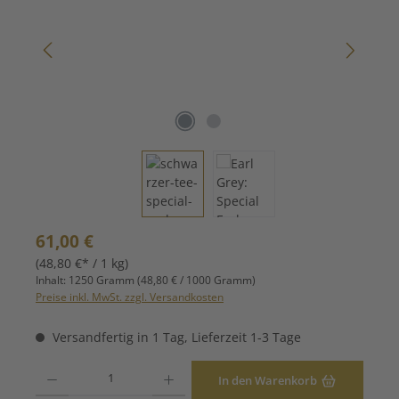
Regulärer Preis:
61,00 €
(48,80 €* / 1 kg)
Inhalt:
1250 Gramm
(48,80 € / 1000 Gramm)
Preise inkl. MwSt. zzgl. Versandkosten
Versandfertig in 1 Tag, Lieferzeit 1-3 Tage
Produkt Anzahl: Gib den gewünschten Wert ein oder benutze die Schaltfläche
In den Warenkorb