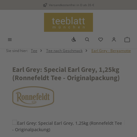
Versandkostenfrei in D ab 35 €
Zum Hauptinhalt springen
Werkzeugleiste anzeigen
Du hast 0 Produkt
War
Sie sind hier:
Tee
Tee nach Geschmack
Earl Grey - Bergamotte
Earl Grey: Special Earl Grey, 1,25kg
(Ronnefeldt Tee - Originalpackung)
Bildergalerie überspringen