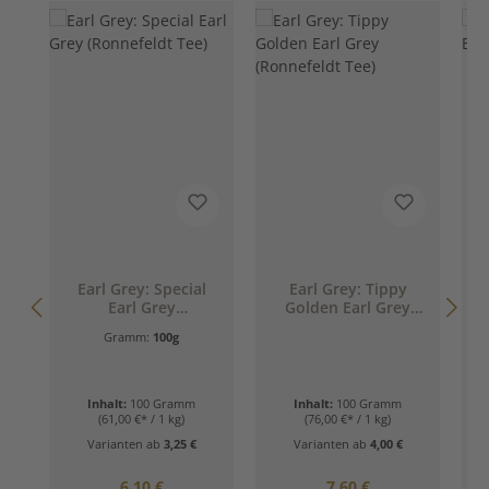
D
Earl Grey: Special
Earl Grey: Tippy
E
Earl Grey
Golden Earl Grey
(Ronnefeldt Tee)
(Ronnefeldt Tee)
Gramm:
100g
Inhalt:
100 Gramm
Inhalt:
100 Gramm
(61,00 €* / 1 kg)
(76,00 €* / 1 kg)
Varianten ab
3,25 €
Varianten ab
4,00 €
Regulärer Preis:
Regulärer Preis:
6,10 €
7,60 €