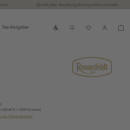
orten
Mit jeder Bestellung Bonuspunkte sammeln
Werkzeugleiste anzeigen
Tee-Ratgeber
Du hast 0 Produkte
War
s:
)
mm
(68,40 € / 1000 Gramm)
. zzgl. Versandkosten