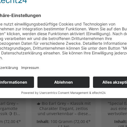
e Bewertung von 5 von 5 Sternen
Durchschnittliche Bewertung von 5 von 5 Stern
, Bio
Earl Grey: Earl Grey,
Earl Gre
fft auf
Bio (Schwarzer Tee)
Gre
sche
(Ronn
Klassik)
Origi
arl Grey –
🫖 Bio Earl Grey – Klassik mit
"Special E
ergamotte
Charakter Elegant, zeitlos
aus ein
ssik 🍋 Ein
und unverkennbar – dieser
wertvolle
r Blick auf
BIO Earl Grey ist eine
aus In
mm
(72,00 €*
Inhalt:
100 Gramm
(72,00 €*
Inhalt
iker: Unser
Hommage an den britischen
verführer
/ 1 kg)
(48,