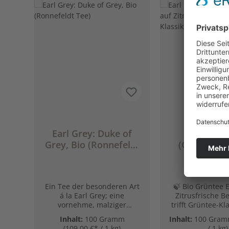
Produktgalerie überspringen
Durchschnittlich
Earl Grey: Duke of
Earl Grey
Grey, Bio (Ronnefeldt
(Grüntee tri
Tee)
Zitrusfri
Bergamotte -
Ein Tee der besonderen Art
🍃 Bio Grüntee E
á la Earl Grey; eine
Zitrusfrische B
vornehme, malziger
trifft Grüntee-Kla
Schwarzer Tee mit einem
erfrischend neue
Inhalt:
100 Gramm
Inhalt:
100 Gra
spritzig-frischem Schuss
einen alten Klass
(109,00 €* / 1 kg)
/ 1 kg)