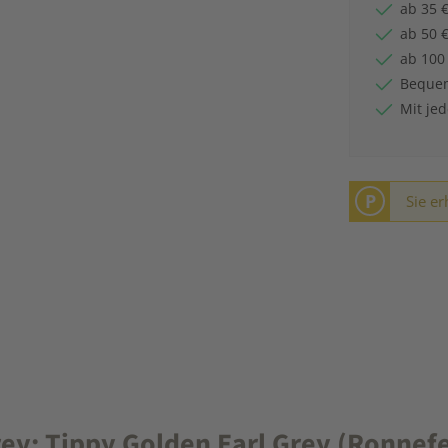
ab 35 €
ab 50 €
ab 100
Bequem
Mit je
P
Sie er
ey: Tippy Golden Earl Grey (Ronnefe