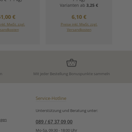
motte. Diese
der Bergamotte. Diese
Varianten ab
3,25 €
n ist kräftig und
Komposition ist kräftig und
it einem durch die
intensiv mit einem durch die
egulärer Preis:
Regulärer Preis:
61,00 €
6,10 €
gte Bergamotte
beigefügte Bergamotte
nden Geschmack.
erfrischenden Geschmack.
inkl. MwSt. zzgl.
Preise inkl. MwSt. zzgl.
n Warenkorb
Schwarzer Indien
Zutaten:Schwarzer Indien
sandkosten
Versandkosten
, Aromen. Unsere
Tee (FOP), Aromen. Unsere
nsempfehlung für
Zubereitunsempfehlung für
 Tee Special Earl
Schwarzer Tee Special Earl
Grey von Ronnefeldt:
Grey von Ronnefeldt:
en
Mit jeder Bestellung Bonuspunkte sammeln
Service-Hotline
Unterstützung und Beratung unter:
ngen
089 / 67 37 09 00
Mo-Sa, 09:30 - 18:00 Uhr