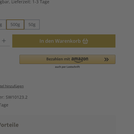
gbar, Lieferzeit: 1-3 Tage
hlen
g
500g
50g
: Gib den gewünschten Wert ein oder benutze die Schaltflächen u
In den Warenkorb
el hinzufügen
er:
SW10123.2
Tage
orteile