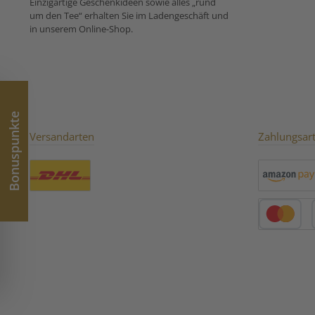
Einzigartige Geschenkideen sowie alles „rund
Bergamotte Ö
um den Tee“ erhalten Sie im Ladengeschäft und
Zubereitungse
in unserem Online-Shop.
für Aromatisier
Bonuspunkte
Versandarten
Zahlungsar
Benutzerdefiniertes Bild 1
Amazon Pay
Kredit- oder 