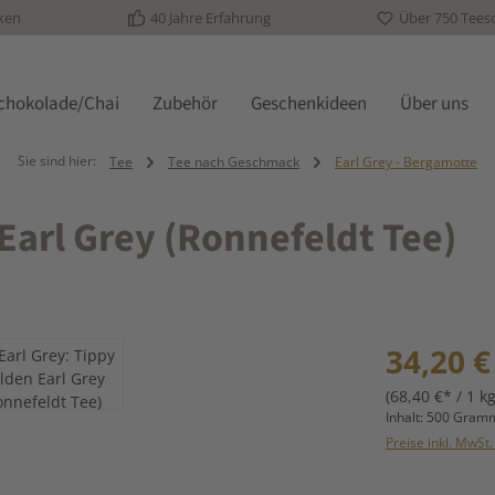
ken
40 Jahre Erfahrung
Über 750 Tees
schokolade/Chai
Zubehör
Geschenkideen
Über uns
Sie sind hier:
Tee
Tee nach Geschmack
Earl Grey - Bergamotte
Earl Grey (Ronnefeldt Tee)
Regulärer Prei
34,20 €
(68,40 €* / 1 kg
Inhalt:
500 Gra
Preise inkl. MwSt