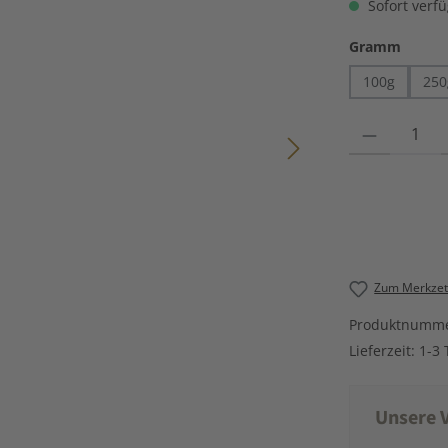
Sofort verfü
auswä
Gramm
100g
250
Produkt Anzahl
Zum Merkzett
Produktnumm
Lieferzeit:
1-3 
Unsere V