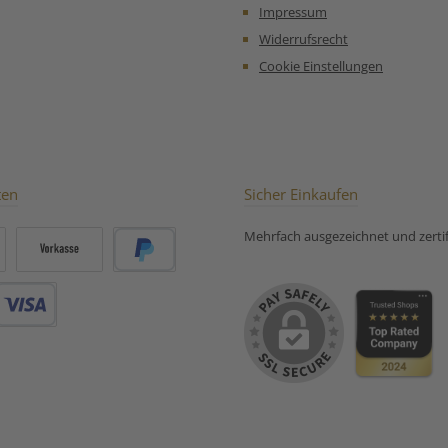
l Unsere
für Bio Schwarzer Tee Earl
Impressum
mpfehlung
Grey:
Widerrufsrecht
ter Grüner
Tee Earl Grey, Bio:
Cookie Einstellungen
ten
Sicher Einkaufen
Mehrfach ausgezeichnet und zertifi
Vorkasse
PayPal
Debitkarte