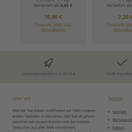
Bergamotte. Aromatisierter
Bio Grüntee E
Varianten ab
5,65 €
Varianten ab
Schwarzer Tee (TGFOP1) aus
vereint die sanf
Indien mit
hochwertiger Ch
Regulärer Preis:
Regul
10,90 €
7,20 
Bergamottegeschmack.
Blätter mit de
Zutaten:Schwarzer Tee*,
natürlichen
Preise inkl. MwSt. zzgl.
Preise inkl. MwS
natürliches Bergamotteöl*,
sizilianische
Versandkosten
Versandko
Ringelblumenblüten* *aus
Bergamotte.
ökologischem Anbau Unsere
besondere Kom
Zubereitungsempfehlung
verleiht dem T
für Schwarzer Bio Tee Duke
charakteristische
of Grey von Ronnefeldt:
die man sonst
Schwarztee ken
aber leichter, f
besonders ha
Versandkostenfrei in D ab 35 €
100% Top-Mar
abgestimmt. Idea
die Earl Grey li
die Bekömmlichke
feinherbe Ar
Grüntee schätzen
Über uns
Service
Perfekt auch als
heißen Tagen –
Weil wir Tee lieben, eröffneten wir 1980 unseren
Kontakt
abkühlen lasse
ersten Teeladen in München. Seit fast 40 Jahren
Zitronenscheiben
Bonuspun
möchten wir unsere Kunden mit den besten
Zutaten:Grüner 
Teesorten aus aller Welt verwöhnen.
Fakten
Sencha, Sizilian