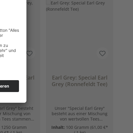
en
y: Special Earl
Earl Grey: Special Earl
y, 1,25kg
Grey (Ronnefeldt Tee)
efeldt Tee -
nalpackung)
arl Grey" besteht
Unser "Special Earl Grey"
er Mischung von
besteht aus einer Mischung
n Tees stammend
von wertvollen Tees
dien und dem
stammend aus Indien und
:
1250 Gramm
Inhalt:
100 Gramm
(61,00 €*
ischen Aroma der
dem verführerischen Aroma
80 €* / 1 kg)
/ 1 kg)