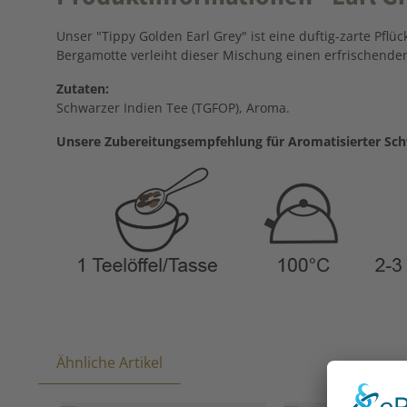
Unser "Tippy Golden Earl Grey" ist eine duftig-zarte Pf
Bergamotte verleiht dieser Mischung einen erfrischenden
Zutaten:
Schwarzer Indien Tee (TGFOP), Aroma.
Unsere Zubereitungsempfehlung für Aromatisierter Schw
Ähnliche Artikel