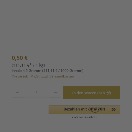
Regulärer Preis:
0,50 €
(111,11 €* / 1 kg)
Inhalt:
4.5 Gramm
(111,11 € / 1000 Gramm)
Preise inkl. MwSt. zzgl. Versandkosten
Produkt Anzahl: Gib den gewünschten Wert ein oder benutze die Schaltfläche
In den Warenkorb