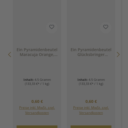
Ein Pyramidenbeutel
Ein Pyramidenbeutel
E
Maracuja Orange,
Glücksbringer
Bio (Früchtetee) á
(Früchtetee) á 4,5g
(
4,5g
Inhalt:
4.5 Gramm
Inhalt:
4.5 Gramm
(133,33 €* / 1 kg)
(133,33 €* / 1 kg)
Regulärer Preis:
Regulärer Preis:
0,60 €
0,60 €
Preise inkl. MwSt. zzgl.
Preise inkl. MwSt. zzgl.
Versandkosten
Versandkosten