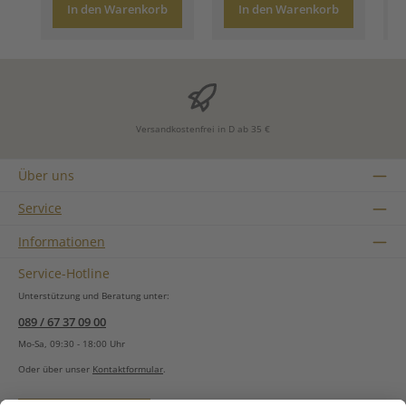
In den Warenkorb
In den Warenkorb
Versandkostenfrei in D ab 35 €
Über uns
Service
Informationen
Service-Hotline
Unterstützung und Beratung unter:
089 / 67 37 09 00
Mo-Sa, 09:30 - 18:00 Uhr
Oder über unser
Kontaktformular
.