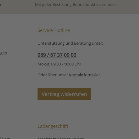
Zubereitungsempfehlung
en
Mit jeder Bestellung Bonuspunkte sammeln
für Früchtetee Wildkirsch:
👉 Warum haben die
Rosinen (Weinbeeren) im
Tee manchmal einen weißen
Belag?Der weiße
Service-Hotline
„kristallartige“ Belag auf den
Rosinen ist kein Schimmel,
Unterstützung und Beratung unter:
sondern ganz natürlicher,
auskristallisierter
ngen
089 / 67 37 09 00
Fruchtzucker. In den
Rosinen ist viel natürlicher
Mo-Sa, 09:30 - 18:00 Uhr
Zucker enthalten, der
während der Lagerung an
Oder über unser
Kontaktformular
.
die Oberfläche wandern und
dort kristallisieren kann. Das
ist völlig unbedenklich, löst
Vertrag widerrufen
sich beim Aufgießen sofort
wieder und zeigt, dass die
Früchte naturbelassen sind.
Ladengeschäft