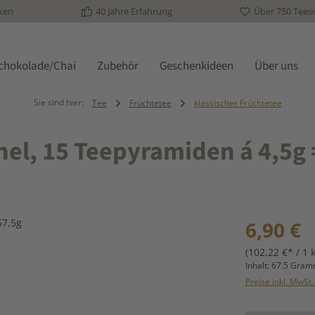
ken
40 Jahre Erfahrung
Über 750 Tees
schokolade/Chai
Zubehör
Geschenkideen
Über uns
Sie sind hier:
Tee
Früchtetee
klassischer Früchtetee
el, 15 Teepyramiden á 4,5g 
Regulärer Prei
6,90 €
(102,22 €* / 1 
Inhalt:
67.5 Gra
Preise inkl. MwSt