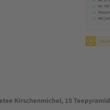
ab 100
Bequem
Mit je
P
Sie er
n
tee Kirschenmichel, 15 Teepyramide