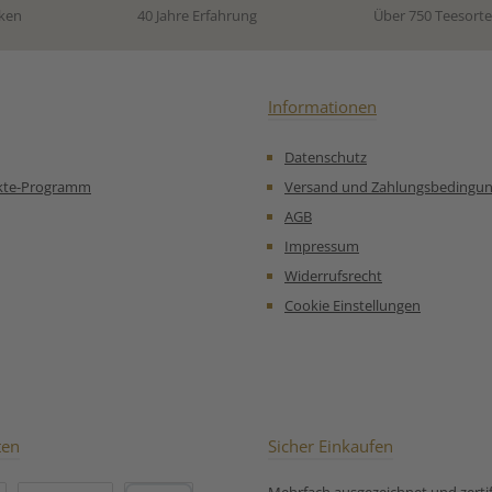
Frucht-Aroma,
ken
40 Jahre Erfahrung
Über 750 Teesort
Orangenschalen*(4%),
Zitrusöl*,
Ringelblumenblüten* * aus
kontrolliert biologischem
Anbau.
Informationen
Datenschutz
kte-Programm
Versand und Zahlungsbedingu
AGB
Impressum
Widerrufsrecht
Cookie Einstellungen
ten
Sicher Einkaufen