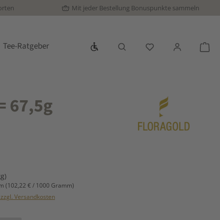
orten
Mit jeder Bestellung Bonuspunkte sammeln
Werkzeugleiste anzeigen
Tee-Ratgeber
Du hast 0 Produkte
War
= 67,5g
s:
kg)
mm
(102,22 € / 1000 Gramm)
. zzgl. Versandkosten