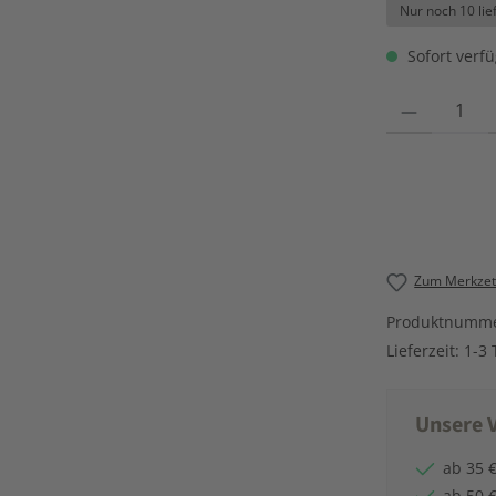
Nur noch 10 lie
Sofort verfü
Produkt Anzahl
Zum Merkzett
Produktnumm
Lieferzeit:
1-3 
Unsere V
ab 35 €
ab 50 €