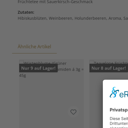
Früchtetee mit Sauerkirsch-Geschmack
Zutaten:
Hibiskusblüten, Weinbeeren, Holunderbeeren, Aroma, Sa
Ähnliche Artikel
Produktgalerie überspringen
Nur 9 auf Lager!
Nur 8 auf Lager!