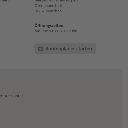
ziert!
teeblatt münchen im pep
Ollenhauerstr. 6
81737 München
Öffnungszeiten:
Mo - Sa: 09:30 - 20:00 Uhr
Routenplaner starten
en stets unter