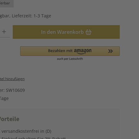
ferbar
gbar, Lieferzeit: 1-3 Tage
: Gib den gewünschten Wert ein oder benutze die Schaltflächen u
In den Warenkorb
el hinzufügen
er:
SW10609
Tage
orteile
 versandkostenfrei in (D)
 Einkauf erhalten Sie 2% Rabatt