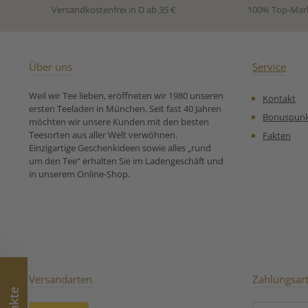
Versandkostenfrei in D ab 35 €
100% Top-Mar
Über uns
Service
Weil wir Tee lieben, eröffneten wir 1980 unseren
Kontakt
ersten Teeladen in München. Seit fast 40 Jahren
Bonuspun
möchten wir unsere Kunden mit den besten
Teesorten aus aller Welt verwöhnen.
Fakten
Einzigartige Geschenkideen sowie alles „rund
um den Tee“ erhalten Sie im Ladengeschäft und
in unserem Online-Shop.
Versandarten
Zahlungsar