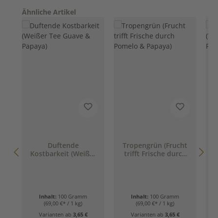
Produktgalerie überspringen
Ähnliche Artikel
Duftende
Tropengrün (Frucht
W
Kostbarkeit (Weißer
trifft Frische durch
Tee Guave & Papaya)
Pomelo & Papaya)
Inhalt:
100 Gramm
Inhalt:
100 Gramm
(69,00 €* / 1 kg)
(69,00 €* / 1 kg)
Varianten ab
3,65 €
Varianten ab
3,65 €