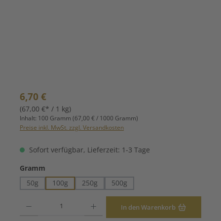
Regulärer Preis:
6,70 €
(67,00 €* / 1 kg)
Inhalt:
100 Gramm
(67,00 € / 1000 Gramm)
Preise inkl. MwSt. zzgl. Versandkosten
Sofort verfügbar, Lieferzeit: 1-3 Tage
auswählen
Gramm
50g
100g
250g
500g
Produkt Anzahl: Gib den gewünschten Wert ein oder benutze die Schaltfläche
In den Warenkorb