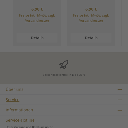
Regulärer Preis:
Regulärer Preis:
6,90 €
6,90 €
Preise inkl. MwSt. zzgl.
Preise inkl. MwSt. zzgl.
Versandkosten
Versandkosten
Details
Details
Versandkostenfrei in D ab 35 €
Über uns
Service
Informationen
Service-Hotline
Unterstützung und Beratung unter: