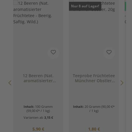
Nur 8 auf Lager!
Ne
12 Beeren (Nat.
Teeprobe Früchtetee
aromatisierter
Münchner Obstler,
F
Früchtetee - Beerig.
20g
Saftig. Wild.)
Inhalt:
100 Gramm
Inhalt:
20 Gramm
(90,00 €*
(59,00 €* / 1 kg)
/ 1 kg)
Varianten ab
3,15 €
Regulärer Preis:
Regulärer Preis:
5,90 €
1,80 €