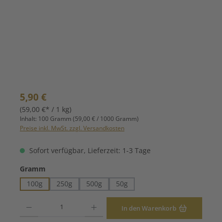
Regulärer Preis:
5,90 €
(59,00 €* / 1 kg)
Inhalt:
100 Gramm
(59,00 € / 1000 Gramm)
Preise inkl. MwSt. zzgl. Versandkosten
Sofort verfügbar, Lieferzeit: 1-3 Tage
auswählen
Gramm
100g
250g
500g
50g
Produkt Anzahl: Gib den gewünschten Wert ein oder benutze die Schaltfläche
In den Warenkorb