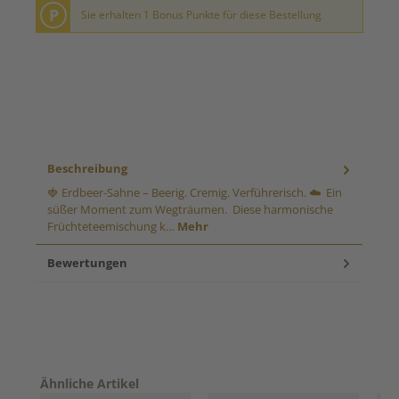
P
Sie erhalten 1 Bonus Punkte für diese Bestellung
Beschreibung
🍓 Erdbeer-Sahne – Beerig. Cremig. Verführerisch. ☁️ Ein
süßer Moment zum Wegträumen. Diese harmonische
Früchteteemischung k…
Mehr
Bewertungen
Produktgalerie überspringen
Ähnliche Artikel