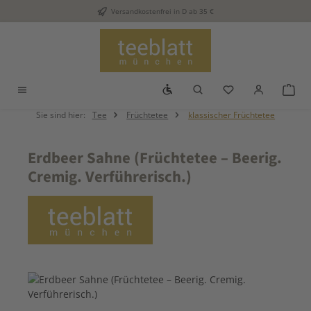
Versandkostenfrei in D ab 35 €
Zum Hauptinhalt springen
Werkzeugleiste anzeigen
Du hast 0 Produkt
War
Sie sind hier:
Tee
Früchtetee
klassischer Früchtetee
Erdbeer Sahne (Früchtetee – Beerig.
Cremig. Verführerisch.)
Bildergalerie überspringen