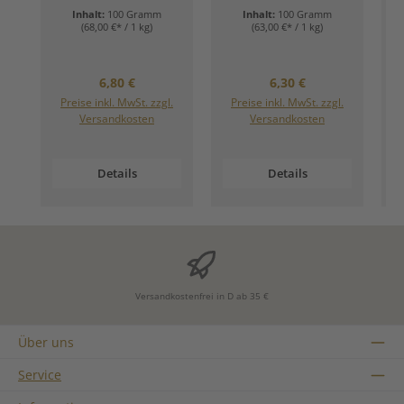
Inhalt:
100 Gramm
Inhalt:
100 Gramm
(68,00 €* / 1 kg)
(63,00 €* / 1 kg)
Regulärer Preis:
Regulärer Preis:
6,80 €
6,30 €
Preise inkl. MwSt. zzgl.
Preise inkl. MwSt. zzgl.
Versandkosten
Versandkosten
Details
Details
Versandkostenfrei in D ab 35 €
Über uns
Service