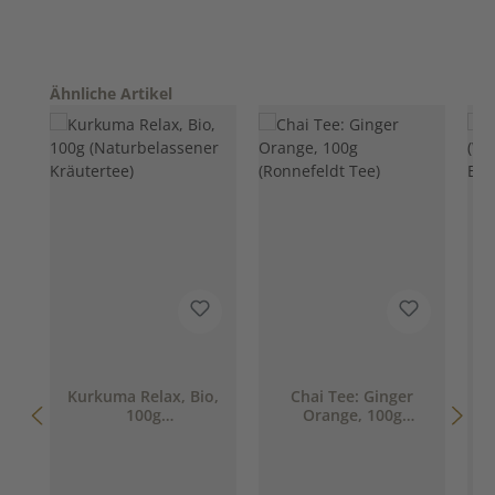
Produktgalerie überspringen
Ähnliche Artikel
Kurkuma Relax, Bio,
Chai Tee: Ginger
100g
Orange, 100g
(
(Naturbelassener
(Ronnefeldt Tee)
Kräutertee)