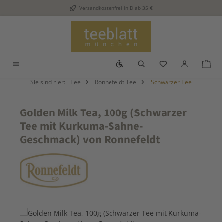
Versandkostenfrei in D ab 35 €
Zum Hauptinhalt springen
Werkzeugleiste anzeigen
Du hast 0 Produkt
War
Sie sind hier:
Tee
Ronnefeldt Tee
Schwarzer Tee
Golden Milk Tea, 100g (Schwarzer
Tee mit Kurkuma-Sahne-
Geschmack) von Ronnefeldt
Bildergalerie überspringen