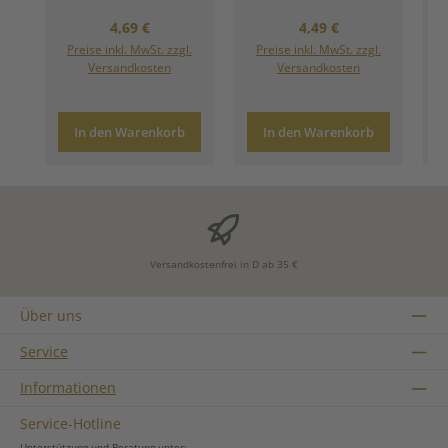
Regulärer Preis:
Regulärer Preis:
4,69 €
4,49 €
Preise inkl. MwSt. zzgl.
Preise inkl. MwSt. zzgl.
Versandkosten
Versandkosten
In den Warenkorb
In den Warenkorb
Versandkostenfrei in D ab 35 €
Über uns
Service
Informationen
Service-Hotline
Unterstützung und Beratung unter: