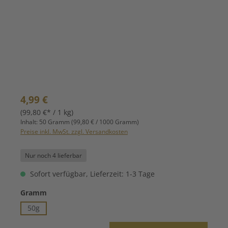
Regulärer Preis:
4,99 €
(99,80 €* / 1 kg)
Inhalt:
50 Gramm
(99,80 € / 1000 Gramm)
Preise inkl. MwSt. zzgl. Versandkosten
Nur noch 4 lieferbar
Sofort verfügbar, Lieferzeit: 1-3 Tage
auswählen
Gramm
50g
Produkt Anzahl: Gib den gewünschten Wert ein oder benutze die Schaltfläche