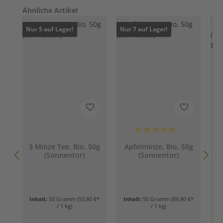
Produktgalerie überspringen
Ähnliche Artikel
Nur 5 auf Lager!
Nur 7 auf Lager!
Durchschnittliche Bewertung 
3 Minze Tee, Bio, 50g
Apfelminze, Bio, 50g
(Sonnentor)
(Sonnentor)
a
Inhalt:
50 Gramm
(93,80 €*
Inhalt:
50 Gramm
(89,80 €*
I
/ 1 kg)
/ 1 kg)