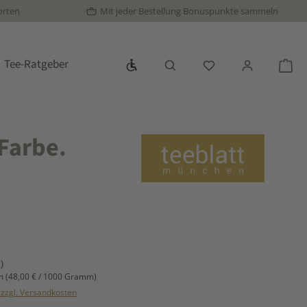
orten
Mit jeder Bestellung Bonuspunkte sammeln
Werkzeugleiste anzeigen
Tee-Ratgeber
Du hast 0 Produkte
War
 Farbe.
s:
)
mm
(48,00 € / 1000 Gramm)
. zzgl. Versandkosten