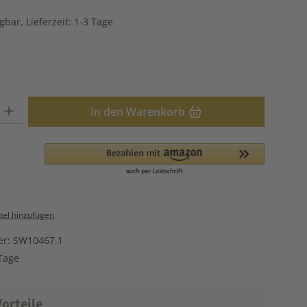
gbar, Lieferzeit: 1-3 Tage
hlen
: Gib den gewünschten Wert ein oder benutze die Schaltflächen u
In den Warenkorb
el hinzufügen
er:
SW10467.1
Tage
orteile