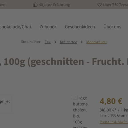
ken
40 Jahre Erfahrung
Über 750 Tees
schokolade/Chai
Zubehör
Geschenkideen
Über uns
Sie sind hier:
Tee
Kräutertee
Monokräuter
100g (geschnitten - Frucht.
Regulärer Prei
4,80 €
(48,00 €* / 1 kg
Inhalt:
100 Gra
Preise inkl. MwSt