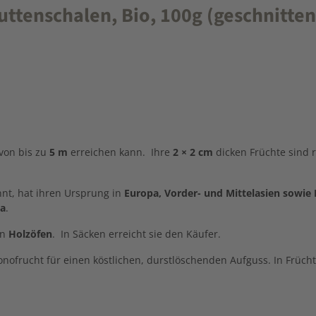
enschalen, Bio, 100g (geschnitten -
von bis zu
5 m
erreichen kann. Ihre
2 × 2 cm
dicken Früchte sind ru
nt, hat ihren Ursprung in
Europa, Vorder- und Mittelasien sowie
na
.
in
Holzöfen
. In Säcken erreicht sie den Käufer.
nofrucht für einen köstlichen, durstlöschenden Aufguss. In Früchte