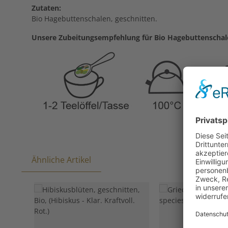
Zutaten:
Bio Hagebuttenschalen, geschnitten.
Unsere Zubeitungsempfehlung für Bio Hagebuttenschal
Ähnliche Artikel
Produktgalerie überspringen