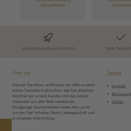
aus kontrolliert
werden aber auch 
Versandkosten
Versandko
biologischem Anbau und
Reich an ätheris
entfalten in der Tasse ein
duften sowohl B
Aroma, das an rote Beeren
auch Stiele und B
und Zitrus erinnert. Ob heiß
Aufgießen glei
genossen oder als Eistee –
nach frischen Kr
dieser Tee erfrischt auf
leichter Zitrone
natürliche Weise.
im Geschmack
Traditionell geschätzt in
fruchtig-herb u
Versandkostenfrei in D ab 35 €
100% Top-Mar
vielen Kulturen – heute ein
würzig, kann de
moderner Genuss für alle,
heiß oder kalt,
die klare Kräuter-Statements
etwas Zucker o
lieben. Zutaten: 100 % Bio
gesüßt, genoss
Hibiskusblüten
Zutaten:Griec
Über uns
Service
(geschnitten)aus kontrolliert
Bergtee (Sideriti
biologischem Anbau Unsere
geschitten 
Weil wir Tee lieben, eröffneten wir 1980 unseren
Kontakt
Zubereitungsempfehlung
Zubereitungse
ersten Teeladen in München. Seit fast 40 Jahren
für Bio Hibiskusblüten:
für Griechische
Bonuspun
möchten wir unsere Kunden mit den besten
Gut zu Wissen:
Teesorten aus aller Welt verwöhnen.
Fakten
Griechischem Be
Einzigartige Geschenkideen sowie alles „rund
weiße Flau
um den Tee“ erhalten Sie im Ladengeschäft und
griechischem 
in unserem Online-Shop.
(Sideritis-Arten) 
normales Mer
Pflanze. Dieser 