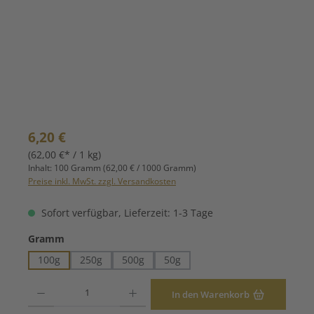
Regulärer Preis:
6,20 €
(62,00 €* / 1 kg)
Inhalt:
100 Gramm
(62,00 € / 1000 Gramm)
Preise inkl. MwSt. zzgl. Versandkosten
Sofort verfügbar, Lieferzeit: 1-3 Tage
auswählen
Gramm
100g
250g
500g
50g
Produkt Anzahl: Gib den gewünschten Wert ein oder benutze die Schaltfläche
In den Warenkorb