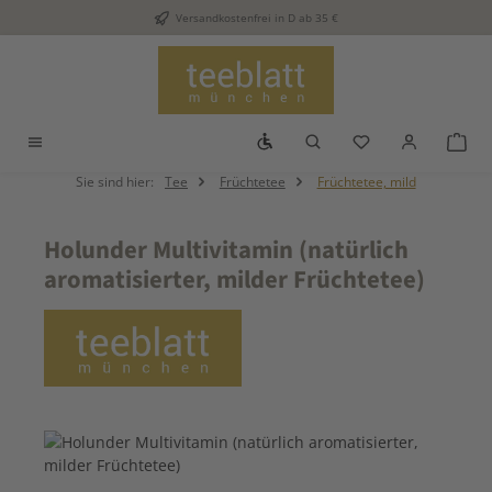
Versandkostenfrei in D ab 35 €
Zum Hauptinhalt springen
Werkzeugleiste anzeigen
Du hast 0 Produkt
War
Sie sind hier:
Tee
Früchtetee
Früchtetee, mild
Holunder Multivitamin (natürlich
aromatisierter, milder Früchtetee)
Bildergalerie überspringen