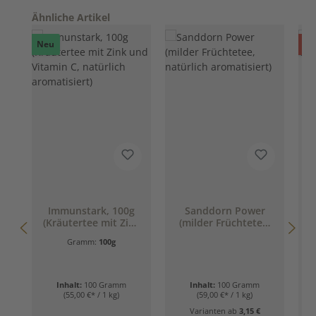
Produktgalerie überspringen
Ähnliche Artikel
R
Neu
%
Immunstark, 100g
Sanddorn Power
(Kräutertee mit Zink
(milder Früchtetee,
Fr
und Vitamin C,
natürlich
Gramm:
100g
natürlich
aromatisiert)
aromatisiert)
Inhalt:
100 Gramm
Inhalt:
100 Gramm
(55,00 €* / 1 kg)
(59,00 €* / 1 kg)
Varianten ab
3,15 €