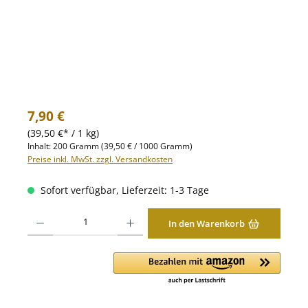
Regulärer Preis:
7,90 €
(39,50 €* / 1 kg)
Inhalt:
200 Gramm
(39,50 € / 1000 Gramm)
Preise inkl. MwSt. zzgl. Versandkosten
Sofort verfügbar, Lieferzeit: 1-3 Tage
Produkt Anzahl: Gib den gewünschten Wert ein oder benutze die Schaltfläche
In den Warenkorb