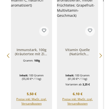
Immunstark, 100g
Vitamin Quelle
(Kräutertee mit Zink
(Natürlich
und Vitamin C,
aromatisierter,
Gramm:
100g
natürlich
milder Früchtetee;
aromatisiert)
Grapefruit-
Multivitamin-
Geschmack)
Inhalt:
100 Gramm
Inhalt:
100 Gramm
(55,00 €* / 1 kg)
(61,00 €* / 1 kg)
Varianten ab
3,25 €
Regulärer Preis:
Regulärer Preis:
5,50 €
6,10 €
Preise inkl. MwSt. zzgl.
Preise inkl. MwSt. zzgl.
Versandkosten
Versandkosten