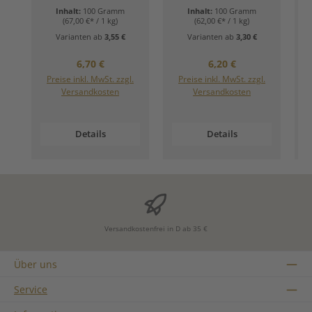
Inhalt:
100 Gramm
Inhalt:
100 Gramm
(67,00 €* / 1 kg)
(62,00 €* / 1 kg)
Varianten ab
3,55 €
Varianten ab
3,30 €
Regulärer Preis:
Regulärer Preis:
6,70 €
6,20 €
Preise inkl. MwSt. zzgl.
Preise inkl. MwSt. zzgl.
Versandkosten
Versandkosten
Details
Details
Versandkostenfrei in D ab 35 €
Über uns
Service