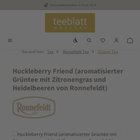
Versandkostenfrei in D ab 35 €
Zum Hauptinhalt springen
Werkzeugleiste anzeigen
Du hast 0 Produkt
War
Sie sind hier:
Tee
Ronnefeldt Tee
Grüner Tee
Huckleberry Friend (aromatisierter
Grüntee mit Zitronengras und
Heidelbeeren von Ronnefeldt)
Bildergalerie überspringen