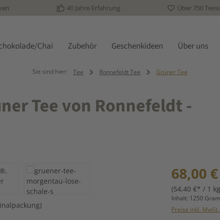
ken
40 Jahre Erfahrung
Über 750 Tees
schokolade/Chai
Zubehör
Geschenkideen
Über uns
Sie sind hier:
Tee
Ronnefeldt Tee
Grüner Tee
ner Tee von Ronnefeldt -
Regulärer Prei
68,00 €
(54,40 €* / 1 kg
Inhalt:
1250 Gra
Preise inkl. MwSt