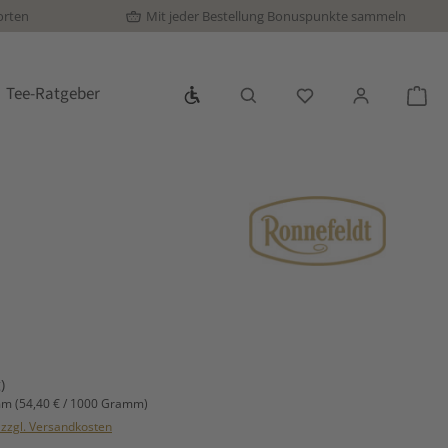
orten
Mit jeder Bestellung Bonuspunkte sammeln
Werkzeugleiste anzeigen
Tee-Ratgeber
Du hast 0 Produkte
War
s:
)
mm
(54,40 € / 1000 Gramm)
. zzgl. Versandkosten