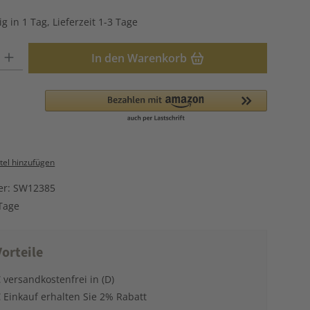
g in 1 Tag, Lieferzeit 1-3 Tage
: Gib den gewünschten Wert ein oder benutze die Schaltflächen u
In den Warenkorb
el hinzufügen
er:
SW12385
Tage
orteile
 versandkostenfrei in (D)
 Einkauf erhalten Sie 2% Rabatt