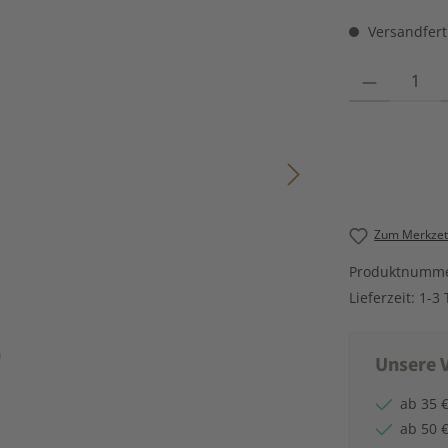
Versandferti
Produkt Anzahl
Zum Merkzett
Produktnumm
Lieferzeit:
1-3 
Unsere V
ab 35 €
ab 50 €