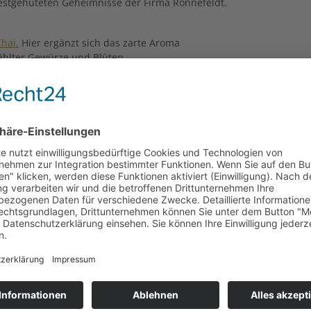
 bestgehüteten Geheimnisse der Firma Ronnefeldt.
hai.
Hier ergänzt sich das zarte Aroma
ählter Gewürze und Blüten.