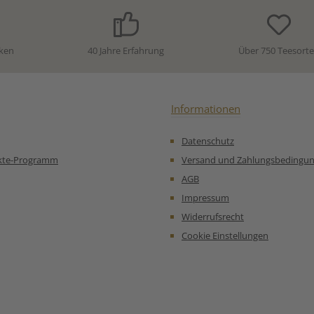
, Aromen,
macht. Zutaten:Grüner Tee
Kornblume
blüten,
(91%), Mangoflocken, Aroma,
ten,
weiße Kornblumenblüten,
Zubereitu
en. Unsere
Ringelblumenblüten Unsere
Ziehzei
ken
40 Jahre Erfahrung
Über 750 Teesort
mpfehlung
Zubereitungsempfehlung
Wasserh
Morgentau-
für Grüner Tee Get Lucky
Wasserte
efeldt:
Mango:
Informationen
Datenschutz
kte-Programm
Versand und Zahlungsbedingu
AGB
Impressum
Widerrufsrecht
Cookie Einstellungen