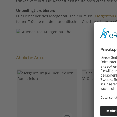
trinken verführt. Die Rezeptur ist heute noch eines der
Unbedingt probieren:
Für Liebhaber des Morgentau Tee ein muss:
Morgentau C
feiner Früchte mit dem orientlischen Geschmack ausgew
Ähnliche Artikel
Produktgalerie überspringen