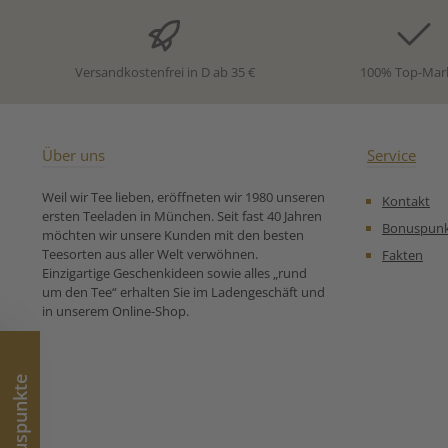
Bestandteile zeichnet diese
Anis, Koriander
harmonische Grün-Tee-
Sonnenblumen
Mischung aus.
Rosenblü
Zutaten:Grüner China Tee,
Kornblumenblüt
Versandkostenfrei in D ab 35 €
100% Top-Mar
Aromen, Sonnenblumen-,
Zubereitungse
Rosen-, Kornblumenblüten
für Grüner Tee 
Unsere
Chai von Ronn
Zubereitungsempfehlung
für Grüntee Morgentau von
Über uns
Service
Ronnefeldt: Kunden fragten
auch:Was macht den
Weil wir Tee lieben, eröffneten wir 1980 unseren
Kontakt
Grüntee Morgentau von
ersten Teeladen in München. Seit fast 40 Jahren
Ronnefeldt so einzigartig?
Bonuspun
möchten wir unsere Kunden mit den besten
Antwort:Das liegt an seinem
Teesorten aus aller Welt verwöhnen.
Fakten
exotischen Geschmack mit
Einzigartige Geschenkideen sowie alles „rund
feinfruchtigen Aromen von
um den Tee“ erhalten Sie im Ladengeschäft und
Mango und Zitrus.
in unserem Online-Shop.
Ungewöhnlich ist auchder
großblättrige Sencha, der
diese Komposition
abrundet. Vor vielen Jahren
Bonuspunkte
schickte ein indischer
Lieferant einemRonnefeldt
Tea Taster eine Kiste
vollreifer Mangos. Diese