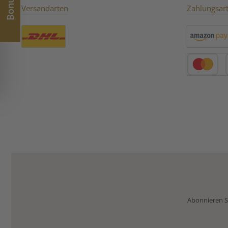
köstliche Frucht hat ihn
Versandarten
Zahlungsar
inspiriert einen Grüntee mit
Mango Aromen zu mischen.
Diese Komposition war so
erfolgreich und hat damals
viele Menschen erstmalig
Benutzerdefiniertes Bild 1
Amazon Pay
zum Grünteetrinken
verführt. Die Rezeptur ist
heute noch eines der
Kredit- oder 
bestgehüteten Geheimnisse
der Firma Ronnefeldt.
Unbedingt probieren:Für
Liebhaber des Morgentau
Tee ein muss: Morgentau
Chai. Hier ergänzt sich das
zarte Aromafeiner Früchte
mit dem orientlischen
Geschmack ausgewählter
Gewürze und Blüten.
Abonnieren Si