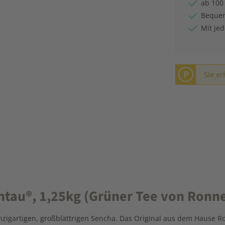
ab 100
Bequem
Mit je
P
Sie er
au®, 1,25kg (Grüner Tee von Ronnef
zigartigen, großblättrigen Sencha. Das Original aus dem Hause Ron