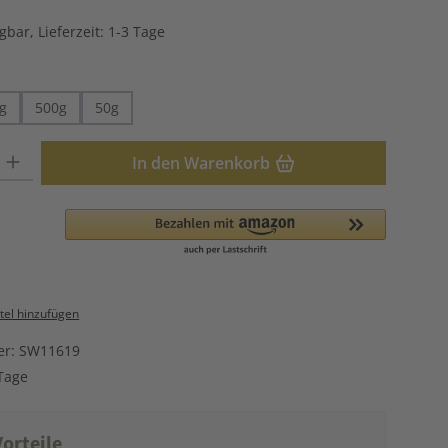
gbar, Lieferzeit: 1-3 Tage
hlen
g
500g
50g
: Gib den gewünschten Wert ein oder benutze die Schaltflächen u
In den Warenkorb
el hinzufügen
er:
SW11619
Tage
orteile