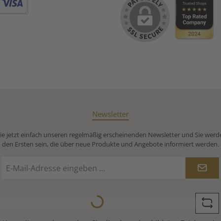
verführt. Die Rezeptur ist
verführt.
heute noch eines der
heute 
Debitkarte
bestgehüteten Geheimnisse
bestgehüt
der Firma Ronnefeldt.
der Fir
Unbedingt probieren:Für
Unbeding
Liebhaber des Morgentau
Liebhabe
Tee ein muss: Morgentau
Tee ein 
Chai. Hier ergänzt sich das
Chai. Hier
zarte Aromafeiner Früchte
zarte Aro
mit dem orientlischen
mit dem
Geschmack ausgewählter
Geschmac
Gewürze und Blüten.
Gewürz
Newsletter
e jetzt einfach unseren regelmäßig erscheinenden Newsletter und Sie werd
den Ersten sein, die über neue Produkte und Angebote informiert werden.
E-
Mail-
Adresse
*
Loading...