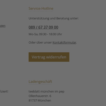
ungsempfehlung
ee Morgentau von
Service-Hotline
gten
as macht den
Unterstützung und Beratung unter:
 Morgentau von
t so einzigartig?
ngen
089 / 67 37 09 00
s liegt an seinem
n Geschmack mit
Mo-Sa, 09:30 - 18:00 Uhr
tigen Aromen von
 und Zitrus.
Oder über unser
Kontaktformular
.
ich ist auchder
rige Sencha, der
 Komposition
Vertrag widerrufen
Vor vielen Jahren
e ein indischer
 einemRonnefeldt
ter eine Kiste
er Mangos. Diese
e Frucht hat ihn
Ladengeschäft
 einen Grüntee mit
men zu mischen.
ziert!
teeblatt münchen im pep
mposition war so
Ollenhauerstr. 6
ch und hat damals
81737 München
nschen erstmalig
ünteetrinken