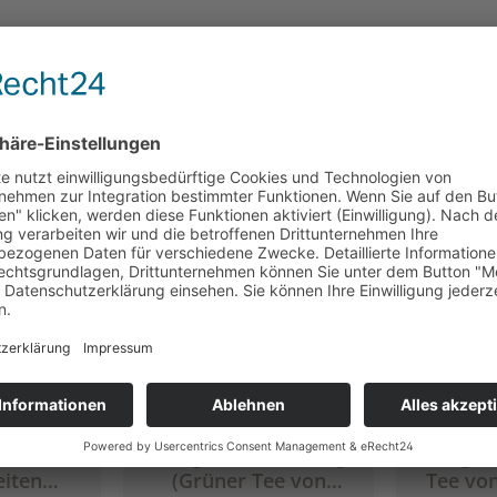
rüne
Morgentau®, 1,25kg
Morgen
eiten
(Grüner Tee von
Tee von