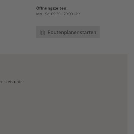
 Die Rezeptur ist
Öffnungszeiten:
noch eines der
Mo - Sa: 09:30 - 20:00 Uhr
eten Geheimnisse
ma Ronnefeldt.
t probieren:Für
r des Morgentau
Routenplaner starten
muss: Morgentau
 ergänzt sich das
mafeiner Früchte
 orientlischen
k ausgewählter
e und Blüten.
en stets unter