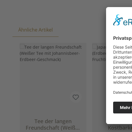
Ähnliche Artikel
Produktgalerie überspringen
Tee der langen
Japans G
Freundschaft (Weißer
Kostbark