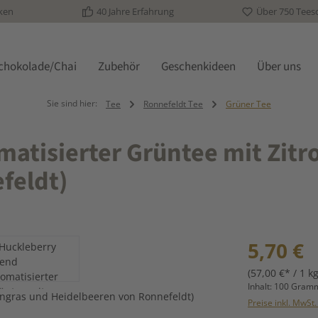
ken
40 Jahre Erfahrung
Über 750 Tees
schokolade/Chai
Zubehör
Geschenkideen
Über uns
Sie sind hier:
Tee
Ronnefeldt Tee
Grüner Tee
matisierter Grüntee mit Zit
feldt)
Regulärer Prei
5,70 €
(57,00 €* / 1 kg
Inhalt:
100 Gra
Preise inkl. MwSt