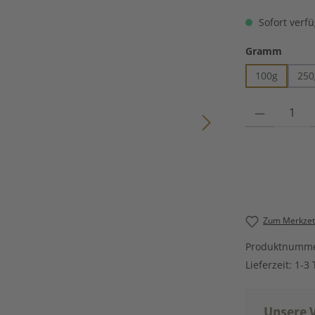
Sofort verfü
auswä
Gramm
100g
250
Produkt Anzahl
Zum Merkzett
Produktnumm
Lieferzeit:
1-3 
Unsere V