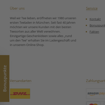
Erdbeerstücke,
-Genmaicha (Tee
Malvenblüten,
Kukicha, A
Über uns
Service
Katzenpfötchenblüten.
Erdbeerstück
Unsere
Johannisbeere
Weil wir Tee lieben, eröffneten wir 1980 unseren
Kontakt
Zubereitungsempfehlung
Zubereitungse
ersten Teeladen in München. Seit fast 40 Jahren
für Aromatisierter Weißer
für Aromatisier
Bonuspun
möchten wir unsere Kunden mit den besten
Tee Tee der langen
Tee Japans
Teesorten aus aller Welt verwöhnen.
Fakten
Freundschaft:
Kostbarkei
Einzigartige Geschenkideen sowie alles „rund
um den Tee“ erhalten Sie im Ladengeschäft und
in unserem Online-Shop.
Bonuspunkte
Versandarten
Zahlungsar
Benutzerdefiniertes Bild 1
Amazon Pay