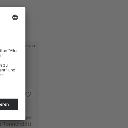
tau® (Grüner
 Ronnefeldt)