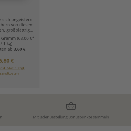
e sich begeistern
bern von diesem
en, großblättrigen
Das Original aus
0 Gramm
(68,00 €*
e Ronnefeldt ist
/ 1 kg)
n Jahren unter den
ten ab
3,60 €
 5 unserer
ierten Grüntees
Regulärer Preis:
6,80 €
zeugt mit seinen
chönen bunten
inkl. MwSt. zzgl.
en und dem
sandkosten
ischen Mango-
geschmack. Das
 Zusammenspiel
erschiedenen
le zeichnet diese
sche Grün-Tee-
chung aus.
rüner China Tee,
en
Mit jeder Bestellung Bonuspunkte sammeln
Sonnenblumen-,
ornblumenblüten
Unsere