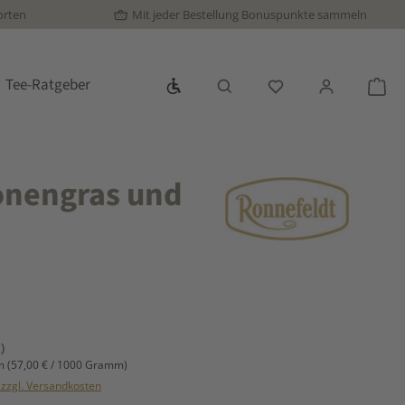
orten
Mit jeder Bestellung Bonuspunkte sammeln
Werkzeugleiste anzeigen
Tee-Ratgeber
Du hast 0 Produkte
War
ronengras und
s:
)
mm
(57,00 € / 1000 Gramm)
. zzgl. Versandkosten