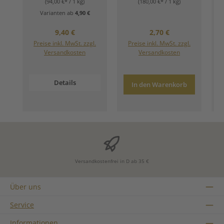
(94,00 €* / 1 kg)
(180,00 €* / 1 kg)
Varianten ab
4,90 €
Regulärer Preis:
Regulärer Preis:
9,40 €
2,70 €
Preise inkl. MwSt. zzgl.
Preise inkl. MwSt. zzgl.
Versandkosten
Versandkosten
Details
In den Warenkorb
Versandkostenfrei in D ab 35 €
Über uns
Service
Informationen