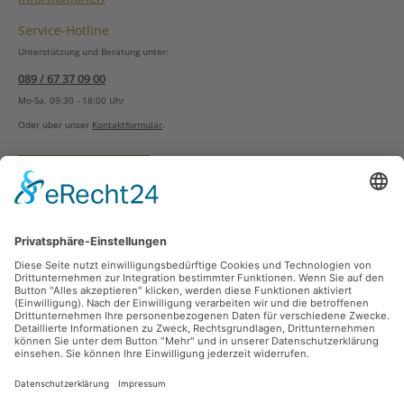
Service-Hotline
Unterstützung und Beratung unter:
089 / 67 37 09 00
Mo-Sa, 09:30 - 18:00 Uhr
Oder über unser
Kontaktformular
.
Vertrag widerrufen
Versandarten
Zahlungsarten
Sicher Einkaufen
Ladengeschäft
Newsletter
Über unsere Social Media Plattformen verpassen Sie keine Neuigkeiten mehr.