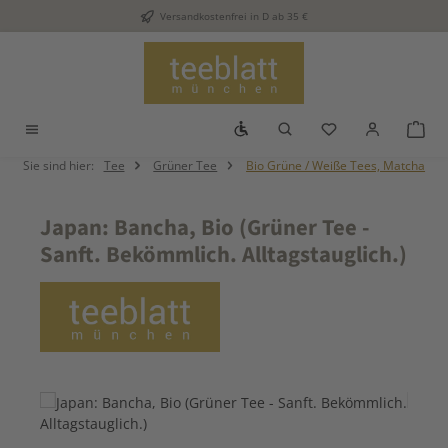
Versandkostenfrei in D ab 35 €
Zum Hauptinhalt springen
Werkzeugleiste anzeigen
Du hast 0 Produkt
War
Sie sind hier:
Tee
Grüner Tee
Bio Grüne / Weiße Tees, Matcha
Japan: Bancha, Bio (Grüner Tee -
Sanft. Bekömmlich. Alltagstauglich.)
Bildergalerie überspringen