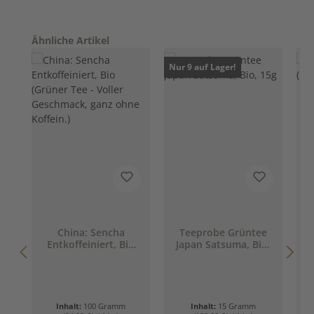
Produktgalerie überspringen
Ähnliche Artikel
Nur 9 auf Lager!
China: Sencha
Teeprobe Grüntee
Entkoffeiniert, Bio
Japan Satsuma, Bio,
(Grüner Tee - Voller
15g
Geschmack, ganz
ohne Koffein.)
Inhalt:
100 Gramm
Inhalt:
15 Gramm