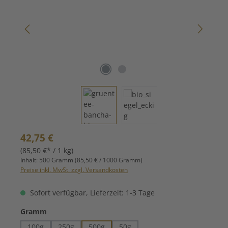
Regulärer Preis:
42,75 €
(85,50 €* / 1 kg)
Inhalt:
500 Gramm
(85,50 € / 1000 Gramm)
Preise inkl. MwSt. zzgl. Versandkosten
Sofort verfügbar, Lieferzeit: 1-3 Tage
auswählen
Gramm
100g
250g
500g
50g