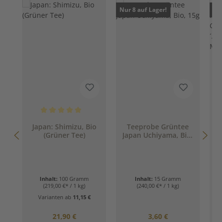
Nur 8 auf Lager!
Nur
Durchschnittliche Bewertung von 5 von 5 Sternen
Japan: Shimizu, Bio
Teeprobe Grüntee
(Grüner Tee)
Japan Uchiyama, Bio,
P
15g
M
Inhalt:
100 Gramm
Inhalt:
15 Gramm
(219,00 €* / 1 kg)
(240,00 €* / 1 kg)
Varianten ab
11,15 €
Regulärer Preis:
Regulärer Preis:
21,90 €
3,60 €