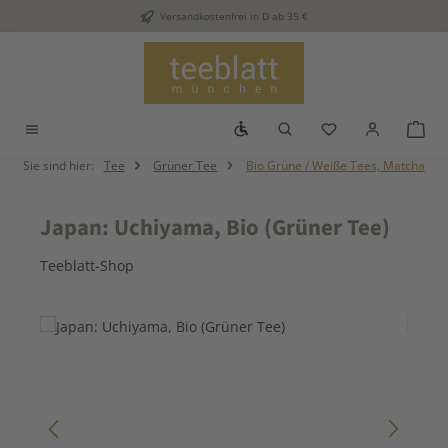
Versandkostenfrei in D ab 35 €
Zum Hauptinhalt springen
Werkzeugleiste anzeigen
Du hast 0 Produkt
War
Sie sind hier:
Tee
Grüner Tee
Bio Grüne / Weiße Tees, Matcha
Japan: Uchiyama, Bio (Grüner Tee)
Teeblatt-Shop
Bildergalerie überspringen