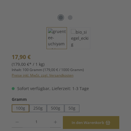
Regulärer Preis:
17,90 €
(179,00 €* / 1 kg)
Inhalt:
100 Gramm
(179,00 € / 1000 Gramm)
Preise inkl. MwSt. zzgl. Versandkosten
Sofort verfügbar, Lieferzeit: 1-3 Tage
auswählen
Gramm
100g
250g
500g
50g
Produkt Anzahl: Gib den gewünschten Wert ein oder benutze die Schaltfläche
In den Warenkorb