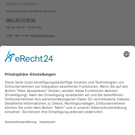
Service-Hotline
Unterstützung und Beratung unter:
089 / 67 37 09 00
Mo-Sa, 09:30 - 18:00 Uhr
Oder über unser
Kontaktformular
.
Vertrag widerrufen
Versandarten
Zahlungsarten
Sicher Einkaufen
Ladengeschäft
Newsletter
Über unsere Social Media Plattformen verpassen Sie keine Neuigkeiten mehr.