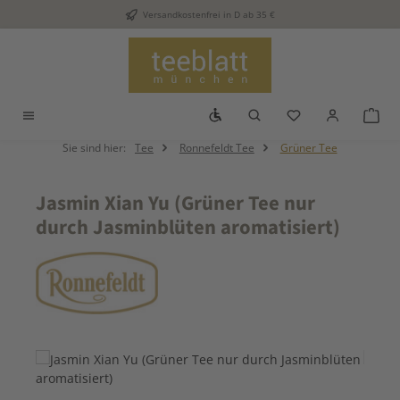
Versandkostenfrei in D ab 35 €
Zum Hauptinhalt springen
Werkzeugleiste anzeigen
Du hast 0 Produkt
War
Sie sind hier:
Tee
Ronnefeldt Tee
Grüner Tee
Jasmin Xian Yu (Grüner Tee nur
durch Jasminblüten aromatisiert)
Bildergalerie überspringen