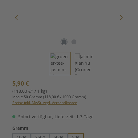
Regulärer Preis:
5,90 €
(118,00 €* / 1 kg)
Inhalt:
50 Gramm
(118,00 € / 1000 Gramm)
Preise inkl. MwSt. zzgl. Versandkosten
Sofort verfügbar, Lieferzeit: 1-3 Tage
auswählen
Gramm
100g
250g
500g
50g