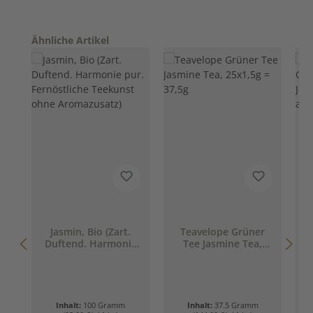
Produktgalerie überspringen
Ähnliche Artikel
Jasmin, Bio (Zart.
Teavelope Grüner
Duftend. Harmonie
Tee Jasmine Tea,
pur. Fernöstliche
25x1,5g = 37,5g
Teekunst ohne
Aromazusatz)
Inhalt:
100 Gramm
Inhalt:
37.5 Gramm