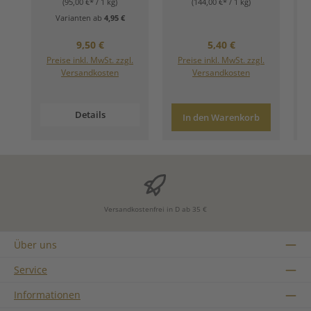
(95,00 €* / 1 kg)
(144,00 €* / 1 kg)
Varianten ab
4,95 €
Regulärer Preis:
Regulärer Preis:
9,50 €
5,40 €
Preise inkl. MwSt. zzgl.
Preise inkl. MwSt. zzgl.
Versandkosten
Versandkosten
Details
In den Warenkorb
Versandkostenfrei in D ab 35 €
Über uns
Service
Informationen