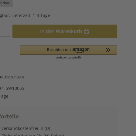
ferbar
gbar, Lieferzeit: 1-3 Tage
: Gib den gewünschten Wert ein oder benutze die Schaltflächen u
In den Warenkorb
el hinzufügen
er:
SW10055
Tage
orteile
 versandkostenfrei in (D)
 Einkauf erhalten Sie 2% Rabatt