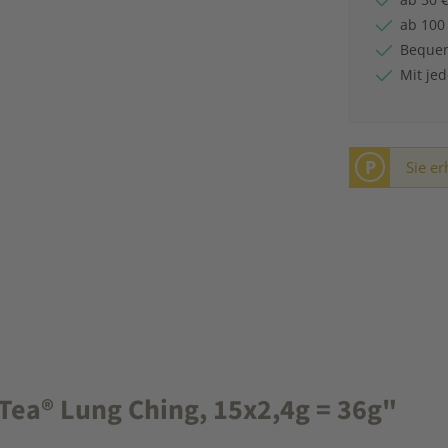
ab 100
Bequem
Mit je
P
Sie er
Tea® Lung Ching, 15x2,4g = 36g"