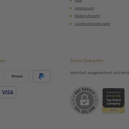
AGB
kontrolli
Anbau 💡
Impressum
ruhige Mo
Widerrufsrecht
Sie dies
pur, be
Cookie Einstellungen
aufgeg
Zubereit
für Grün
ten
Sicher Einkaufen
Mehrfach ausgezeichnet und zertifi
Vorkasse
PayPal
Debitkarte