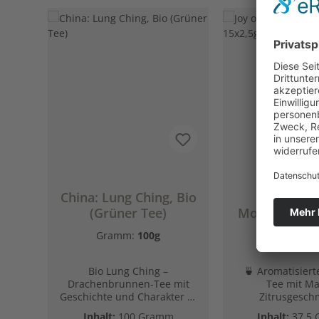
Produktgalerie überspringen
Durchschnittlich
China: Lung Ching, Bio
Joy of 
(Grüner Tee)
Morgentau®,
= 37,5
Gramm:
100g
Bio Lung Ching –
🍵 Aromatisiert
Drachenbrunnen-Tee mit
Tee mit M
Geschichte und Charakter 🐉
Zitrusgesc
🍵 Für alle, die klassischen
Faszinierende K
Inhalt:
100 Gramm
Inhalt:
37.5