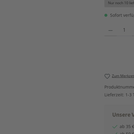
Nur noch 10 lie
Sofort verfü
Produkt Anzahl
Zum Merkzett
Produktnumm
Lieferzeit:
1-3 
Unsere V
ab 35 €
ab 50 €