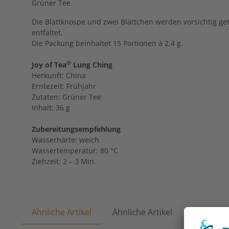
Grüner Tee
Die Blattknospe und zwei Blättchen werden vorsichtig ge
entfaltet.
Die Packung beinhaltet 15 Portionen à 2,4 g.
®
Joy of Tea
Lung Ching
Herkunft: China
Erntezeit: Frühjahr
Zutaten: Grüner Tee
Inhalt: 36 g
Zubereitungsempfehlung
Wasserhärte: weich
Wassertemperatur: 80 °C
Ziehzeit: 2 – 3 Min.
Ähnliche Artikel
Ähnliche Artikel