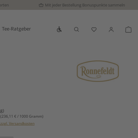
orten
Mit jeder Bestellung Bonuspunkte sammeln
Werkzeugleiste anzeigen
Tee-Ratgeber
Du hast 0 Produkte
War
s:
kg)
m
(236,11 € / 1000 Gramm)
. zzgl. Versandkosten