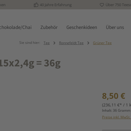
ken
40 Jahre Erfahrung
Über 750 Tees
schokolade/Chai
Zubehör
Geschenkideen
Über uns
Sie sind hier:
Tee
Ronnefeldt Tee
Grüner Tee
15x2,4g = 36g
Regulärer Prei
8,50 €
(236,11 €* / 1 
Inhalt:
36 Gram
Preise inkl. MwSt