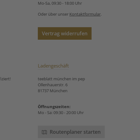
ert biologischem
Mo-Sa, 09:30 - 18:00 Uhr
 Tipp: Ideal für
mente – genießen
Oder über unser
Kontaktformular
.
en Tee am besten
i ca. 70–80 °C
ossen. Unsere
Vertrag widerrufen
ungsempfehlung
er Tee aus China
Bio Nebeltee:
Ladengeschäft
ziert!
teeblatt münchen im pep
Ollenhauerstr. 6
81737 München
Öffnungszeiten:
Mo - Sa: 09:30 - 20:00 Uhr
Routenplaner starten