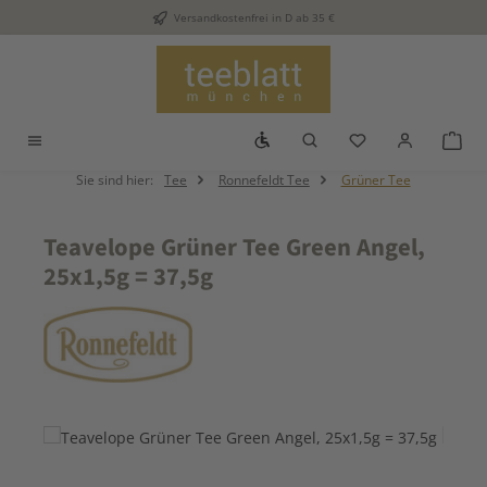
Versandkostenfrei in D ab 35 €
Zum Hauptinhalt springen
Werkzeugleiste anzeigen
Du hast 0 Produkt
War
Sie sind hier:
Tee
Ronnefeldt Tee
Grüner Tee
Teavelope Grüner Tee Green Angel,
25x1,5g = 37,5g
Bildergalerie überspringen