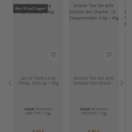
Nur 10 auf Lager!
Joy of Tea® Lung
Grüner Tee Die acht
Ching, 15x2,4g = 36g
Schätze des Shaolin,
15 Teepyramiden á
3g = 45g
E
Inhalt:
36 Gramm
Inhalt:
45 Gramm
(236,11 €* / 1 kg)
(153,33 €* / 1 kg)
Regulärer Preis:
Regulärer Preis:
8,50 €
6,90 €