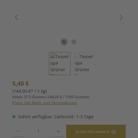
Regulärer Preis:
5,40 €
(144,00 €* / 1 kg)
Inhalt:
37.5 Gramm
(144,00 € / 1000 Gramm)
Preise inkl. MwSt. zzgl. Versandkosten
Sofort verfügbar, Lieferzeit: 1-3 Tage
Produkt Anzahl: Gib den gewünschten Wert ein oder benutze die Schaltfläche
In den Warenkorb