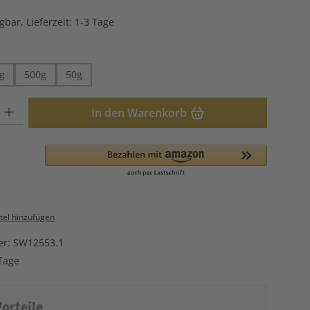
gbar, Lieferzeit: 1-3 Tage
hlen
g
500g
50g
: Gib den gewünschten Wert ein oder benutze die Schaltflächen u
In den Warenkorb
el hinzufügen
er:
SW12553.1
Tage
orteile