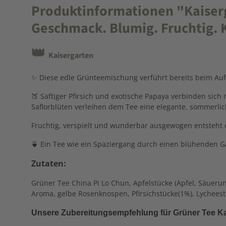
Produktinformationen "Kaiserga
Geschmack. Blumig. Fruchtig. K
👑
Kaisergarten
✨ Diese edle Grünteemischung verführt bereits beim Aufg
🍑 Saftiger Pfirsich und exotische Papaya verbinden sic
Saflorblüten verleihen dem Tee eine elegante, sommerlic
Fruchtig, verspielt und wunderbar ausgewogen entsteht 
🍵 Ein Tee wie ein Spaziergang durch einen blühenden Ga
Zutaten:
Grüner Tee China Pi Lo Chun, Apfelstücke (Apfel, Säuerung
Aroma, gelbe Rosenknospen, Pfirsichstücke(1%), Lycheest
Unsere Zubereitungsempfehlung für Grüner Tee Ka