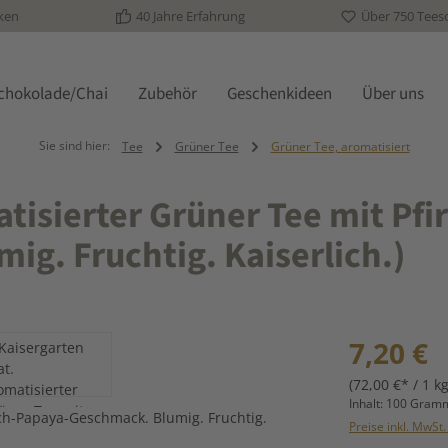
ken
40 Jahre Erfahrung
Über 750 Tees
schokolade/Chai
Zubehör
Geschenkideen
Über uns
Sie sind hier:
Tee
Grüner Tee
Grüner Tee, aromatisiert
tisierter Grüner Tee mit Pfir
g. Fruchtig. Kaiserlich.)
Regulärer Prei
7,20 €
(72,00 €* / 1 kg
Inhalt:
100 Gra
Preise inkl. MwSt