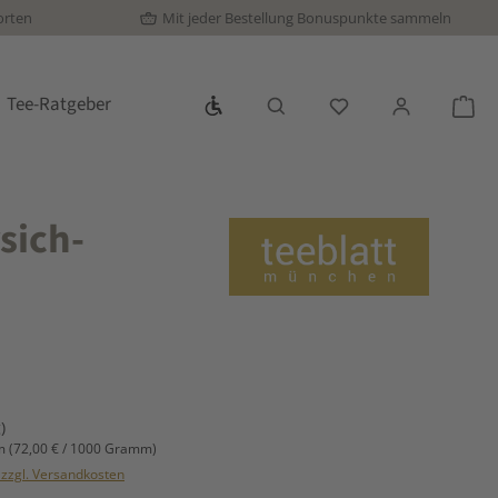
orten
Mit jeder Bestellung Bonuspunkte sammeln
Werkzeugleiste anzeigen
Tee-Ratgeber
Du hast 0 Produkte
War
sich-
s:
)
mm
(72,00 € / 1000 Gramm)
. zzgl. Versandkosten