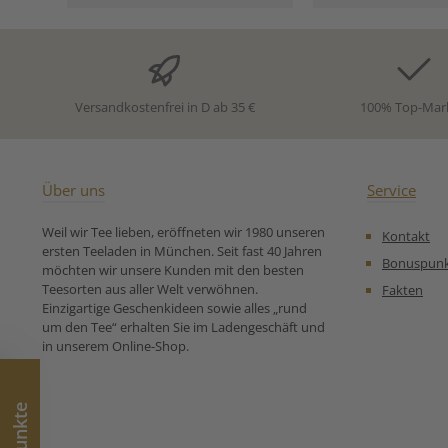
Nuance sorgen. 🌿 Die
Gunpowder (20%
weiche Süße des Kukicha
Tee Chun Mee
trifft auf die frische
Karottenflo
Lebendigkeit der Beeren
Papayawürfel 
und schafft ein
Zucker), weißer 
außergewöhnlich rundes
Tan (8%), A
Versandkostenfrei in D ab 35 €
100% Top-Mar
Geschmackserlebnis – leicht,
Pomelowü
fruchtig und wunderbar
(Pomeloschale,
ausgewogen. 🍵 Ein Tee,
Säuerungsmi
inspiriert von der zeitlosen
Citronensä
Schönheit blühender
Ringelblu
Über uns
Service
Lotusgärten – leicht,
Färberdisteln, g
harmonisch und voller
Hagebuttenstüc
Weil wir Tee lieben, eröffneten wir 1980 unseren
Kontakt
fernöstlicher Eleganz.
Zubereitungse
ersten Teeladen in München. Seit fast 40 Jahren
Zutaten: Grüner Tee Sencha
für Grüner Tee T
Bonuspun
möchten wir unsere Kunden mit den besten
(56 %), Grüner Tee Kukicha*
Teesorten aus aller Welt verwöhnen.
Fakten
(40%), Aroma, gefr.-getr.
Einzigartige Geschenkideen sowie alles „rund
Himbeerstücke, schwarze
um den Tee“ erhalten Sie im Ladengeschäft und
Johannisbeeren,gefr.-getr.
in unserem Online-Shop.
rote Johannisbeeren, gefr.-
getr. Erdbeerstücke Unsere
Zubereitungsempfehlung
für Grüner Tee Lotusgarten:
* Kukicha ist ein
traditioneller japanischer