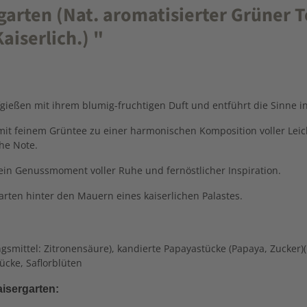
rten (Nat. aromatisierter Grüner T
aiserlich.) "
ießen mit ihrem blumig-fruchtigen Duft und entführt die Sinne in
h mit feinem Grüntee zu einer harmonischen Komposition voller Lei
he Note.
ein Genussmoment voller Ruhe und fernöstlicher Inspiration.
rten hinter den Mauern eines kaiserlichen Palastes.
smittel: Zitronensäure), kandierte Papayastücke (Papaya, Zucker)(14
ücke, Saflorblüten
isergarten: