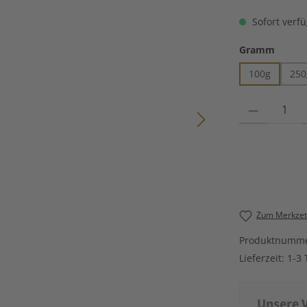
Sofort verfü
auswä
Gramm
100g
250
Produkt Anzahl
Zum Merkzett
Produktnumm
Lieferzeit:
1-3 
Unsere V