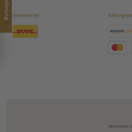
Bonuspunkte
Grüntee aus feinen
Blattstielen und Zweigen der
Teepflanze. Er begeistert mit
Versandarten
Zahlungsar
seinem milden, sanften
Charakter, einer feinen Süße
und einem vergleichsweise
niedrigen Koffeingehalt.
Benutzerdefiniertes Bild 1
Amazon Pay
Kredit- oder 
Abonnieren Si