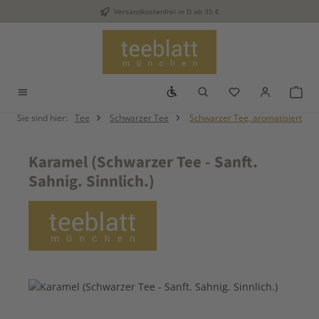
Versandkostenfrei in D ab 35 €
Zum Hauptinhalt springen
Werkzeugleiste anzeigen
Du hast 0 Produkt
War
Sie sind hier:
Tee
Schwarzer Tee
Schwarzer Tee, aromatisiert
Karamel (Schwarzer Tee - Sanft.
Sahnig. Sinnlich.)
Bildergalerie überspringen