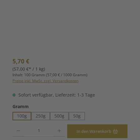
Regulärer Preis:
5,70 €
(57,00 €* / 1 kg)
Inhalt:
100 Gramm
(57,00 € / 1000 Gramm)
Preise inkl. MwSt. zzgl. Versandkosten
Sofort verfügbar, Lieferzeit: 1-3 Tage
auswählen
Gramm
100g
250g
500g
50g
Produkt Anzahl: Gib den gewünschten Wert ein oder benutze die Schaltfläche
In den Warenkorb