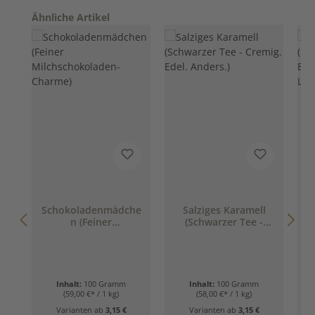
Produktgalerie überspringen
Ähnliche Artikel
Schokoladenmädche
Salziges Karamell
n (Feiner
(Schwarzer Tee -
Milchschokoladen-
Cremig. Edel.
Charme)
Anders.)
Inhalt:
100 Gramm
Inhalt:
100 Gramm
(59,00 €* / 1 kg)
(58,00 €* / 1 kg)
Varianten ab
3,15 €
Varianten ab
3,15 €