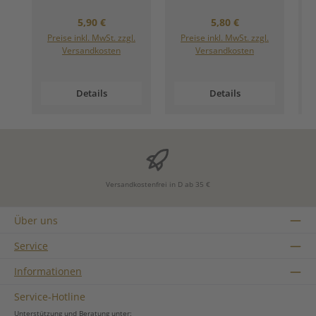
Regulärer Preis:
Regulärer Preis:
5,90 €
5,80 €
Preise inkl. MwSt. zzgl.
Preise inkl. MwSt. zzgl.
Versandkosten
Versandkosten
Details
Details
Versandkostenfrei in D ab 35 €
Über uns
Service
Informationen
Service-Hotline
Unterstützung und Beratung unter: