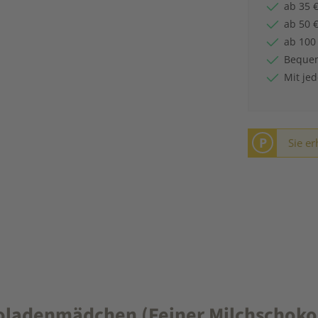
ab 35 €
ab 50 €
ab 100
Bequem
Mit je
P
Sie er
oladenmädchen (Feiner Milchschok