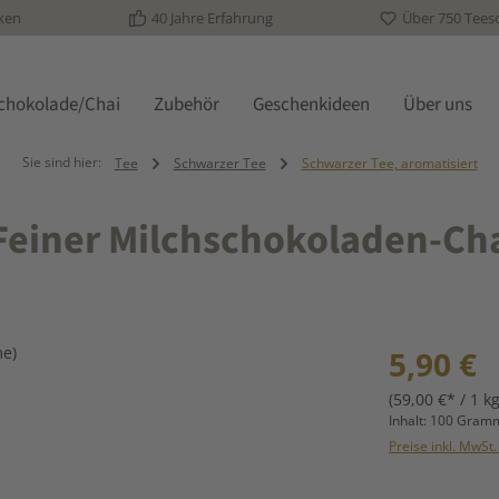
ken
40 Jahre Erfahrung
Über 750 Tees
schokolade/Chai
Zubehör
Geschenkideen
Über uns
Sie sind hier:
Tee
Schwarzer Tee
Schwarzer Tee, aromatisiert
einer Milchschokoladen-Ch
Regulärer Prei
5,90 €
(59,00 €* / 1 kg
Inhalt:
100 Gra
Preise inkl. MwSt