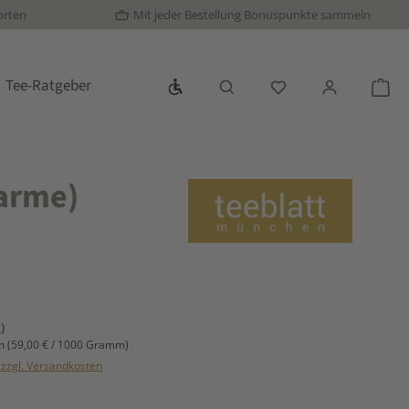
orten
Mit jeder Bestellung Bonuspunkte sammeln
Werkzeugleiste anzeigen
Tee-Ratgeber
Du hast 0 Produkte
War
arme)
s:
)
mm
(59,00 € / 1000 Gramm)
. zzgl. Versandkosten