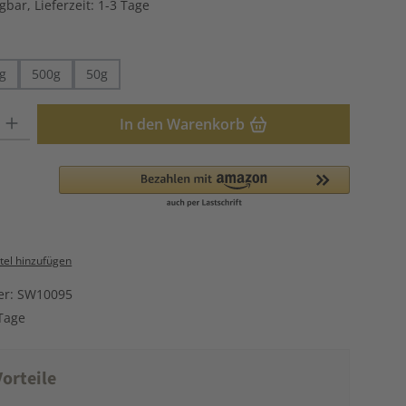
gbar, Lieferzeit: 1-3 Tage
hlen
g
500g
50g
: Gib den gewünschten Wert ein oder benutze die Schaltflächen u
In den Warenkorb
el hinzufügen
er:
SW10095
Tage
orteile