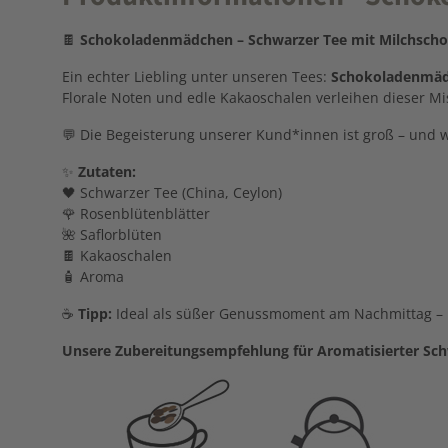
🍫
Schokoladenmädchen –
Schwarzer
Tee
mit
Milchscho
Ein
echter
Liebling
unter
unseren
Tees:
Schokoladenmä
Florale
Noten
und
edle
Kakaoschalen
verleihen
dieser
Mi
💬
Die
Begeisterung
unserer
Kund*
innen
ist
groß –
und
✨
Zutaten:
🖤
Schwarzer
Tee (
China,
Ceylon)
🌹
Rosenblütenblätter
🌺
Saflorblüten
🍫
Kakaoschalen
🧴
Aroma
☕
Tipp:
Ideal
als
süßer
Genussmoment
am
Nachmittag –
Unsere Zubereitungsempfehlung für Aromatisierter S