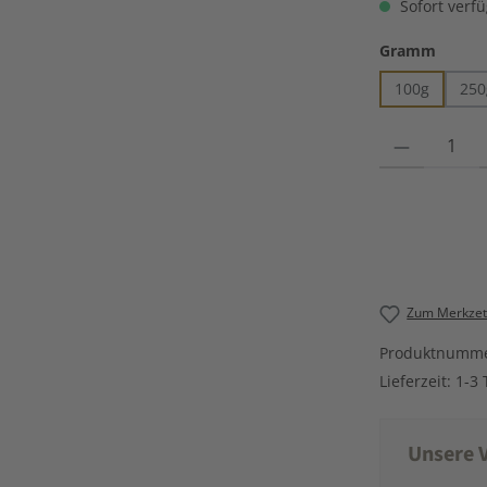
Sofort verfü
auswä
Gramm
100g
250
Produkt Anzahl
Zum Merkzett
Produktnumm
Lieferzeit:
1-3 
Unsere V