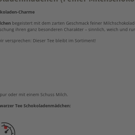
koladen-
Charme
dchen
begeistert
mit
dem
zarten
Geschmack
feiner
Milchschokolad
schung
ihren
ganz
besonderen
Charakter –
sinnlich,
weich
und
ru
wir
versprechen:
Dieser
Tee
bleibt
im
Sortiment!
pur
oder
mit
einem
Schuss
Milch.
chwarzer Tee Schokoladenmädchen: