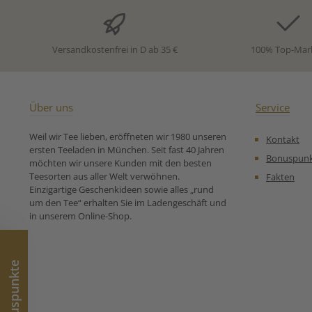
Nachmittag oder als
ganz ohne Löffel
stilvoller Kaffeegenuss in
gemütliche Nac
Teetassen – Kilkenny Cream
nette Teekränzch
begeistert durch Charakter,
Alternative zur
Versandkostenfrei in D ab 35 €
100% Top-Mar
Tiefe und ein raffiniertes
oder als feiner
Zusammenspiel aus Tee,
eines Ess
Kaffee und floraler
Zutaten:Schwa
Leichtigkeit.
Karamellwürfe
Zutaten:Schwarzer Indien-,
(MAGERKONDE
Über uns
Service
Ceylon- und China- Tee,
gezuckert, Z
Arabica-Kaffeebohnen,
Glukosesirup, B
Weil wir Tee lieben, eröffneten wir 1980 unseren
Kontakt
Aroma, Jasminblüten Unsere
Feuchthaltem
ersten Teeladen in München. Seit fast 40 Jahren
Zubereitungsempfehlung
Sorbitsirup, E
Bonuspun
möchten wir unsere Kunden mit den besten
für Schwarzer Tee Kilkenny
Mono- und Digly
Teesorten aus aller Welt verwöhnen.
Fakten
Cream:
Speisefettsäure
Einzigartige Geschenkideen sowie alles „rund
Unser
um den Tee“ erhalten Sie im Ladengeschäft und
Zubereitungse
in unserem Online-Shop.
für Aromatis
Schwarzer Tee
Bonuspunkte