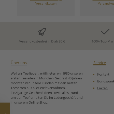
natürliches Zitrus-Aroma,
Reis*, Zimtr
Versandkosten
Versandko
Maracujastücke (Apfelpüree-
natürliches 
Konzentrat*,
KOKOSRASP
Maracujakonzentrat*,
Koriander*, gepuf
Antioxidationsmittel:
Ringelblumen
Ascorbinsäure), Nelken*,
Zitronenschale
Kardamom*,
kontrolliert bi
Sonnenblumenblüten*,
Anbau Un
schwarzer Pfeffer*. * aus
Zubereitungse
Versandkostenfrei in D ab 35 €
100% Top-Mar
kontrolliert biologischem
für Grüner Bio 
Anbau. Unsere
Zubereitungsempfehlung
für Grüner Bio Tee
Lebensenergie:
Über uns
Service
Weil wir Tee lieben, eröffneten wir 1980 unseren
Kontakt
ersten Teeladen in München. Seit fast 40 Jahren
Bonuspun
möchten wir unsere Kunden mit den besten
Teesorten aus aller Welt verwöhnen.
Fakten
Einzigartige Geschenkideen sowie alles „rund
um den Tee“ erhalten Sie im Ladengeschäft und
in unserem Online-Shop.