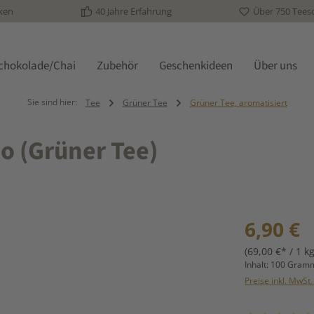
ken
40 Jahre Erfahrung
Über 750 Tees
schokolade/Chai
Zubehör
Geschenkideen
Über uns
Sie sind hier:
Tee
Grüner Tee
Grüner Tee, aromatisiert
io (Grüner Tee)
Regulärer Prei
6,90 €
(69,00 €* / 1 kg
Inhalt:
100 Gra
Preise inkl. MwSt