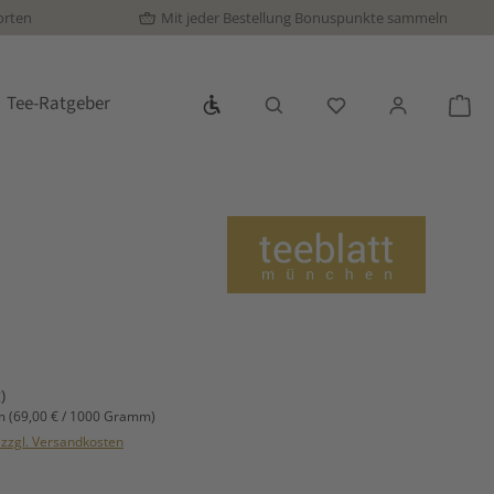
orten
Mit jeder Bestellung Bonuspunkte sammeln
Werkzeugleiste anzeigen
Tee-Ratgeber
Du hast 0 Produkte
War
s:
)
mm
(69,00 € / 1000 Gramm)
. zzgl. Versandkosten