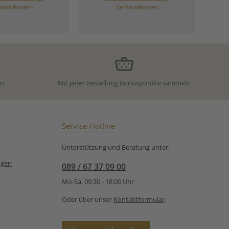
hen, lebendigen
Sencha*, -Wu Lu*, -Ming
sandkosten
Versandkosten
tion. 🍓 Große
Mee*, -Jasmin*, natürliches
tücke und ganze
Frucht-Aroma,
eren setzen
Sonnenblumenblüten*,
ohe Akzente und
Holunderblüten*,
en dem Tee eine
Himbeeren*. * aus
he, sommerliche
kontrolliert biologischem
 Das Ergebnis ist
Anbau Unsere
usgewogenes
Zubereitungsempfehlung
en
Mit jeder Bestellung Bonuspunkte sammeln
erlebnis – leicht,
für Grüner Bio Tee
g und mit einem
Glücksdrache:
ischer Eleganz. ☀️
ee, der an warme
innert und jede
Service-Hotline
u einem kleinen
moment macht.
Unterstützung und Beratung unter:
 Grüner Tee aus
Orangenschalen*,
ngen
089 / 67 37 09 00
, Erdbeerstücke*,
cujastücke*
Mo-Sa, 09:30 - 18:00 Uhr
ree-Konzentrat*,
akonzentrat*),
Oder über unser
Kontaktformular
.
s Passionsfrucht-
beeren* * aus
ert biologischem