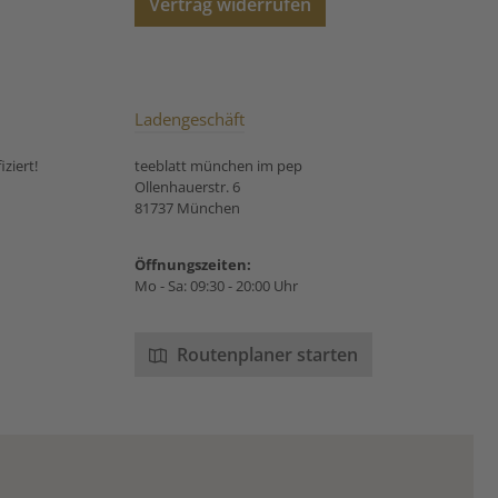
Vertrag widerrufen
au Unsere
ungsempfehlung
r Bio Tee Orange
Maracuja:
Ladengeschäft
ziert!
teeblatt münchen im pep
Ollenhauerstr. 6
81737 München
Öffnungszeiten:
Mo - Sa: 09:30 - 20:00 Uhr
Routenplaner starten