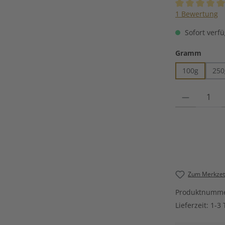
Durchschnittli
1 Bewertung
Sofort verfü
auswä
Gramm
100g
250
Produkt Anzahl
Zum Merkzett
Produktnumm
Lieferzeit:
1-3 